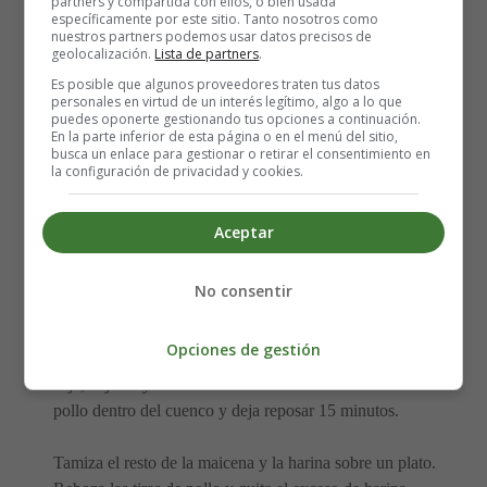
partners y compartida con ellos, o bien usada
específicamente por este sitio. Tanto nosotros como
Para hacer la salsa de limón
nuestros partners podemos usar datos precisos de
geolocalización.
Lista de partners
.
Es posible que algunos proveedores traten tus datos
Media taza de zumo de limón
personales en virtud de un interés legítimo, algo a lo que
4 cucharadas de azúcar
puedes oponerte gestionando tus opciones a continuación.
En la parte inferior de esta página o en el menú del sitio,
4 cucharadas de agua
busca un enlace para gestionar o retirar el consentimiento en
2 cucharadas de jerez seco
la configuración de privacidad y cookies.
1 cucharada de maicena
Aceptar
Elaboración del Pollo con Limón:
No consentir
Corta los filetes de pollo en tiras gruesas.
Opciones de gestión
En un cuenco mezcla la yema con el agua, la salsa de
soja, el jerez y las 3 cucharaditas de maicena. Mete el
pollo dentro del cuenco y deja reposar 15 minutos.
Tamiza el resto de la maicena y la harina sobre un plato.