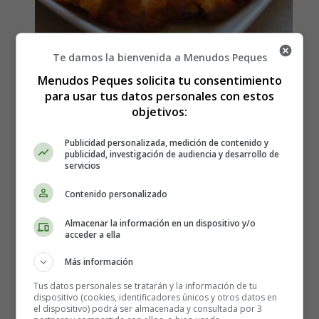
Te damos la bienvenida a Menudos Peques
Cómo hacer Pollo con Limón
Menudos Peques solicita tu consentimiento
para usar tus datos personales con estos
- Recetas Caseras
objetivos:
Publicidad personalizada, medición de contenido y
Los ingredientes que necesitas son:
publicidad, investigación de audiencia y desarrollo de
servicios
500 gramos de pechuga de pollos en filetes
Contenido personalizado
1 yema de huevo
1 cucharada de agua
Almacenar la información en un dispositivo y/o
acceder a ella
2 cucharadas pequeñas de salsa de soja
2 cucharadas pequeñas de jerez seco
Más información
1 taza + 3 cucharaditas de maicena
Tus datos personales se tratarán y la información de tu
3 cucharadas de harina
dispositivo (cookies, identificadores únicos y otros datos en
Aceite
el dispositivo) podrá ser almacenada y consultada por 3