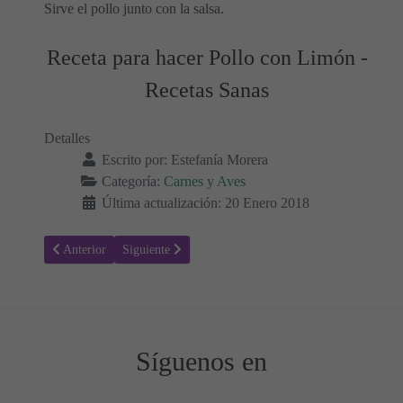
Sirve el pollo junto con la salsa.
Receta para hacer Pollo con Limón -
Recetas Sanas
Detalles
Escrito por:
Estefanía Morera
Categoría:
Carnes y Aves
Última actualización: 20 Enero 2018
Artículo anterior: Receta para hacer Filet Mignon 🤤 Cocina Casera
Artículo siguiente: Receta para hacer Pollo con Salsa d
Anterior
Siguiente
Síguenos en