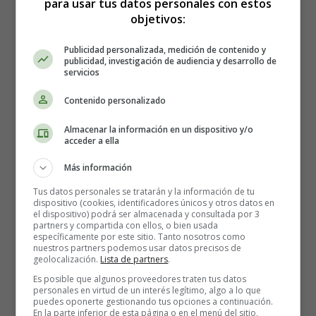
para usar tus datos personales con estos
objetivos:
Publicidad personalizada, medición de contenido y
publicidad, investigación de audiencia y desarrollo de
servicios
Cómo hacer Hamburguesas
Contenido personalizado
asiáticas de pollo - Recetas
Almacenar la información en un dispositivo y/o
acceder a ella
Caseras
Más información
Tus datos personales se tratarán y la información de tu
Los ingredientes que necesitas son:
dispositivo (cookies, identificadores únicos y otros datos en
el dispositivo) podrá ser almacenada y consultada por 3
partners y compartida con ellos, o bien usada
800 gramos de carne picada de pollo
específicamente por este sitio. Tanto nosotros como
nuestros partners podemos usar datos precisos de
2 huevos
geolocalización.
Lista de partners
.
1 chile rojo largo, finamente picado
Es posible que algunos proveedores traten tus datos
Ajo (2 dientes), finamente picado
personales en virtud de un interés legítimo, algo a lo que
2 cucharadas de cilantro fresco, picado
puedes oponerte gestionando tus opciones a continuación.
En la parte inferior de esta página o en el menú del sitio,