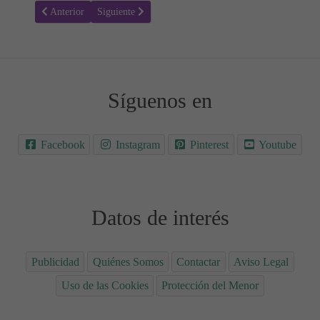
Artículo anterior: Receta para hacer Pollo al Curry - Recetas fáciles
Artículo siguiente: Receta para hacer Pollo Tikka - Co
Anterior
Siguiente
Síguenos en
Facebook
Instagram
Pinterest
Youtube
Datos de interés
Publicidad
Quiénes Somos
Contactar
Aviso Legal
Uso de las Cookies
Protección del Menor