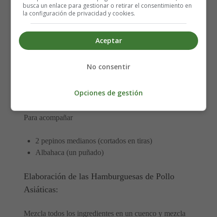
1 cucharada de hojas de albahaca, picadas
busca un enlace para gestionar o retirar el consentimiento en
3 cucharadas de cebolla tierna, picada
la configuración de privacidad y cookies.
Jengibre fresco rallado (una pieza del tamaño de un
pulgar)
Aceptar
2 cucharadas de salsa de pescado
1 cucharadita de aceite de sésamo
No consentir
1 lima (solo la ralladura)
2 cucharadas de jugo de lima
Opciones de gestión
2 cucharadas de aceite de coco (para cocinar)
Para acompañar
2 pepinos medianos (cortados en tiras)
Albahaca (un puñado)
Elaboración de las Hamburguesas de Pollo
Asiáticas:
Mezcla todos los ingredientes en un cuenco y mezcla