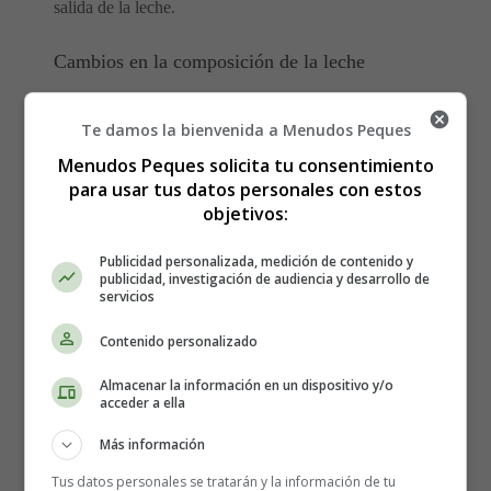
salida de la leche.
Cambios en la composición de la leche
Después del parto, la mama produce un tipo de leche
Te damos la bienvenida a Menudos Peques
inicial llamada calostro, durante los tres o cuatro primeros
Menudos Peques solicita tu consentimiento
días. Es una leche amarillenta y traslúcida. Es el alimento
para usar tus datos personales con estos
más adecuado para el recién nacido, y aporta defensas
objetivos:
contra las infecciones.
En el tercer o cuarto día comienza la producción de la
Publicidad personalizada, medición de contenido y
verdadera leche materna. En ese momento las mamas se
publicidad, investigación de audiencia y desarrollo de
servicios
hacen más grandes y tensas, con dolor incluso irradiado a
las axilas. Esta congestión pasa pronto, en uno o dos
Contenido personalizado
días.
Almacenar la información en un dispositivo y/o
acceder a ella
Técnica correcta de la lactancia natural
Más información
Para conseguir que la lactancia materna se mantenga en
Tus datos personales se tratarán y la información de tu
el tiempo, es necesario conseguir una técnica correcta,