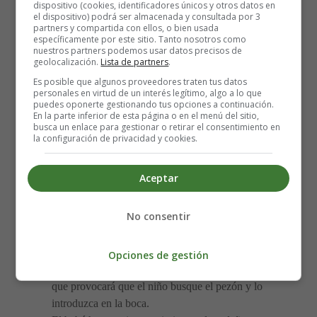
dispositivo (cookies, identificadores únicos y otros datos en
que debe incluir los aspectos siguientes:
el dispositivo) podrá ser almacenada y consultada por 3
partners y compartida con ellos, o bien usada
específicamente por este sitio. Tanto nosotros como
Lavado de pezón y la areola.
nuestros partners podemos usar datos precisos de
geolocalización.
Lista de partners
.
Posición cómoda para dar el pecho.
Es posible que algunos proveedores traten tus datos
La madre puede dar el pecho, colocando, a modo de
personales en virtud de un interés legítimo, algo a lo que
pinza, los dedos índice y medio en el borde de la
puedes oponerte gestionando tus opciones a continuación.
En la parte inferior de esta página o en el menú del sitio,
areola.
busca un enlace para gestionar o retirar el consentimiento en
Esta postura debe garantizar que la madre no oprima
la configuración de privacidad y cookies.
hacia atrás el tejido glandular y que no impida que el
bebé introduzca la areola en su boca. Otra forma
Aceptar
cómoda es colocar el pulgar por encima de pecho, y
los demás dedos por debajo, con lo que se tiene un
No consentir
firme apoyo para el pecho, y es posible dirigirlo hacia
la boca del niño.
Si el lactante tiene dificultades para coger el pecho, se
Opciones de gestión
le puede ayudar rozando el pezón con la mejilla, lo
que provocará que el niño busque el pezón y lo
introduzca en la boca.