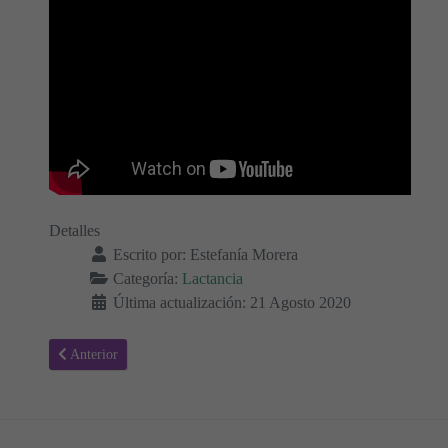
Detalles
Escrito por:
Estefanía Morera
Categoría:
Lactancia
Última actualización: 21 Agosto 2020
Artículo anterior: Pecho o Biberón - Tu hijo
Anterior