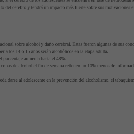
 si el cerebro de los adolescentes se encuentra en fase de neurodesarr
to del cerebro y tendrá un impacto más fuerte sobre sus motivaciones en
cional sobre alcohol y daño cerebral. Estas fueron algunas de sus conc
r a los 14 o 15 años serán alcohólicos en la etapa adulta.
 el porcentaje aumenta hasta el 48%.
 copas de alcohol el fin de semana retienen un 10% menos de informac
eda darse al adolescente en la prevención del alcoholismo, el tabaquis