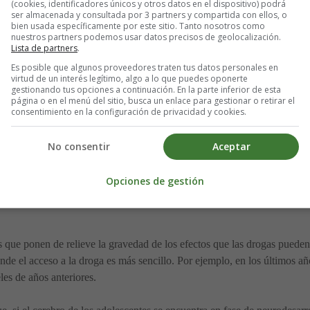
(cookies, identificadores únicos y otros datos en el dispositivo) podrá
ser almacenada y consultada por 3 partners y compartida con ellos, o
lave de su crecimiento físico, crecimiento que puede verse distorsionad
bien usada específicamente por este sitio. Tanto nosotros como
nuestros partners podemos usar datos precisos de geolocalización.
Lista de partners
.
Es posible que algunos proveedores traten tus datos personales en
virtud de un interés legítimo, algo a lo que puedes oponerte
gestionando tus opciones a continuación. En la parte inferior de esta
cciones es una afirmación casi de sentido común. El grado de madurez de
página o en el menú del sitio, busca un enlace para gestionar o retirar el
mar, sobre todo si la sustancia en cuestión tiene un efecto placentero e
consentimiento en la configuración de privacidad y cookies.
recogido varios artículos en los que se prueba que en la adolescencia, l
No consentir
Aceptar
n efecto, durante la adolescencia estos circuitos cerebrales se encuent
nclusión, no es extraño que la experimentación y el abuso sean riesgos
Opciones de gestión
os que ponen de relieve la gravedad de los efectos que las drogas pueden
de el acceso a la droga es más sencillo. Por ejemplo, en los últimos a
les de años anteriores.