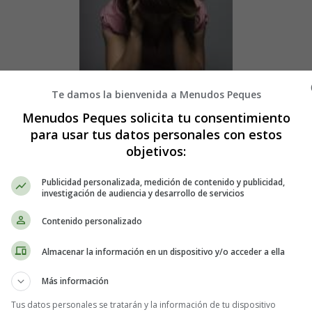
Te damos la bienvenida a Menudos Peques
Menudos Peques solicita tu consentimiento
uanto respecta a las adicciones es re
para usar tus datos personales con estos
objetivos:
bién de todos los adultos que se encu
Publicidad personalizada, medición de contenido y publicidad,
investigación de audiencia y desarrollo de servicios
Contenido personalizado
dad en lo que atañe a las adicciones, y ello por varias razones.
Almacenar la información en un dispositivo y/o acceder a ella
brirse al mundo por primera vez, conociendo a personas nuevas en entor
Más información
 atraer y seducir al adolescente pero que éste enfrenta con la falta de e
adicciones es de vital importancia para que su proceso de apertura socia
Tus datos personales se tratarán y la información de tu dispositivo