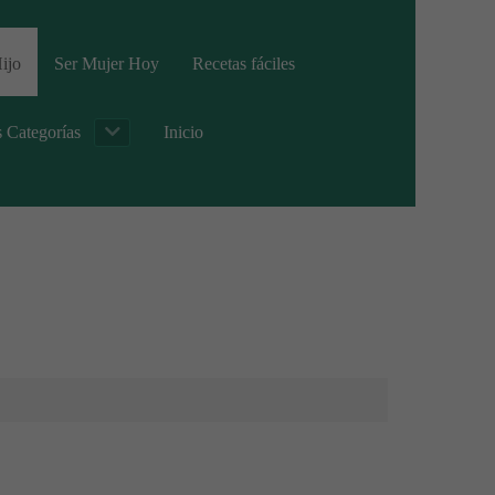
ijo
Ser Mujer Hoy
Recetas fáciles
s Categorías
Inicio