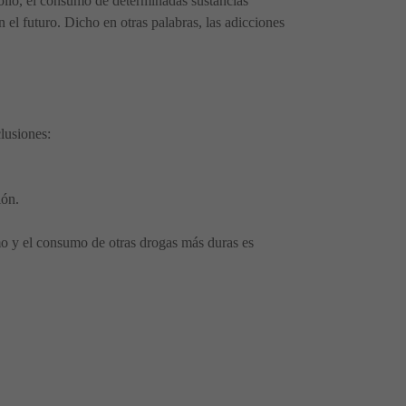
ollo, el consumo de determinadas sustancias
 el futuro. Dicho en otras palabras, las adicciones
lusiones:
ión.
mo y el consumo de otras drogas más duras es