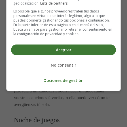
gusta ver la naturaleza, pero que no quieren estar
geolocalización.
Lista de partners
.
necesariamente cerca de ella.
Es posible que algunos proveedores traten tus datos
personales en virtud de un interés legítimo, algo a lo que
puedes oponerte gestionando tus opciones a continuación.
Juegos deportivos
En la parte inferior de esta página o en el menú del sitio,
busca un enlace para gestionar o retirar el consentimiento en
la configuración de privacidad y cookies.
Si a tu madre le gustan los deportes aunque sea un poco,
ir a un partido siempre es divertido. Os dará algo
Aceptar
interesante que ver (y gritar), pero podréis seguir
charlando, comiendo, bebiendo y pasando un buen rato.
No consentir
Karaoke
Opciones de gestión
¡Llévala a un karaoke! Podéis hacer un dúo, cantar
vuestras canciones favoritas, o ella puede ver cómo te
avergüenzas tú sola.
Noche de juegos