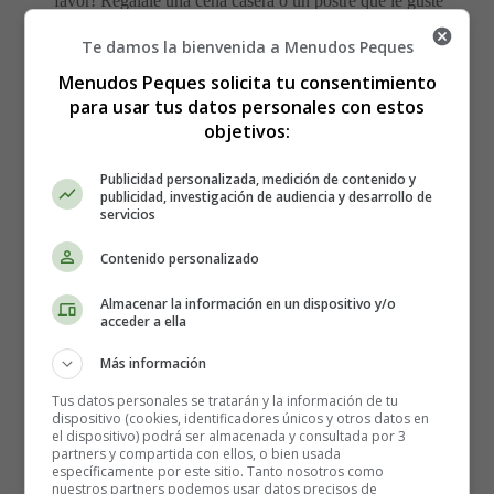
favor! Regálale una cena casera o un postre que le guste
mucho, y asegúrate de que no mueve un dedo. ¿La
Te damos la bienvenida a Menudos Peques
guinda del pastel? Lava los platos después.
Menudos Peques solicita tu consentimiento
para usar tus datos personales con estos
Yoga madre-hija
objetivos:
Como una versión adulta de "mamá y yo", pasad el Día
Publicidad personalizada, medición de contenido y
publicidad, investigación de audiencia y desarrollo de
de la Madre en una divertida clase juntas. Ella se sentirá
servicios
relajada y con energía, por no mencionar que suele haber
grandes ofertas y descuentos para las madres en el Día de
Contenido personalizado
la Madre.
Almacenar la información en un dispositivo y/o
acceder a ella
Al aire libre
Más información
Si tu madre es del tipo aventurero, planifica algo
Tus datos personales se tratarán y la información de tu
dispositivo (cookies, identificadores únicos y otros datos en
divertido para hacer juntas al aire libre. Puede ser una
el dispositivo) podrá ser almacenada y consultada por 3
excursión de una tarde o una acampada completa.
partners y compartida con ellos, o bien usada
específicamente por este sitio. Tanto nosotros como
Incluso existe el glamping para las madres a las que les
nuestros partners podemos usar datos precisos de