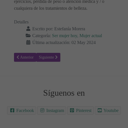
ejercicios, pérdida de peso o atención médica y / o
cualquiera de los tratamientos de belleza.
Detalles
Escrito por:
Estefanía Morera
Categoría:
Ser mujer hoy, Mujer actual
Última actualización: 02 May 2024
Artículo anterior: Los mejores deseos y mensajes para el Día de la 
Artículo siguiente: Mensajes para el Día de la Madre ❤
Anterior
Siguiente
Síguenos en
Facebook
Instagram
Pinterest
Youtube