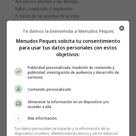
Así son los abuelos y las abuelas,
Sabio, construido y madurado,
A través de las pruebas de la vida.
Algún día lo sabré,
Te damos la bienvenida a Menudos Peques
Echará de menos tu presencia,
Menudos Peques solicita tu consentimiento
Pero serás inmortal para siempre,
para usar tus datos personales con estos
En mi corazón desgarrado por tu ausencia.
objetivos:
Por todo lo que me traes,
Publicidad personalizada, medición de contenido y
publicidad, investigación de audiencia y desarrollo de
Por todo lo que me das,
servicios
Gracias por ser mis abuelos,
Te amo profundamente por el resto de mi vida.
Contenido personalizado
Almacenar la información en un dispositivo y/o
Enviado por Elena M.N.
acceder a ella
-------
Más información
Tus datos personales se tratarán y la información de tu
Abuelos que miman
dispositivo (cookies, identificadores únicos y otros datos en