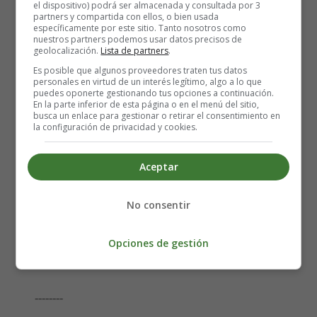
el dispositivo) podrá ser almacenada y consultada por 3
que regalan tiempo y regalan vida.
partners y compartida con ellos, o bien usada
¡Abuelas, Abuelos!
específicamente por este sitio. Tanto nosotros como
nuestros partners podemos usar datos precisos de
Sus nietos felices, esperan ansiosos
geolocalización.
Lista de partners
.
abrazos mimosos,
Es posible que algunos proveedores traten tus datos
caricias de ensueño, regalos curiosos
personales en virtud de un interés legítimo, algo a lo que
puedes oponerte gestionando tus opciones a continuación.
y cuentos sabrosos.
En la parte inferior de esta página o en el menú del sitio,
Abuelos maestros, abuelos viajeros.
busca un enlace para gestionar o retirar el consentimiento en
la configuración de privacidad y cookies.
¡Abuelas, Abuelos!
Que escriben historias y que cuentan cuentos.
Los dulces momentos,
Aceptar
con fuertes aplausos, les agradecemos.
Y el año que viene
No consentir
con brazos abiertos los esperaremos
¡Abuelas, Abuelos!
Opciones de gestión
Anónimo
--------