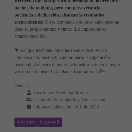
Recuerda que la superación personal no ocurre de la
noche a la mañana, pero con perseverancia,
paciencia y dedicación, alcanzarás resultados
sorprendentes
. No te compares con otros, cada persona
tiene su propio camino y ritmo. ¡Lo importante es
avanzar cada día!
🌟 Así que levántate, toma las riendas de tu vida y
comienza hoy mismo tu camino hacia la superación
personal. ¡Tú tienes el poder de transformarte en la mejor
versión de ti mismo! ¡Adelante, triunfador/a! 🌈✨
Detalles
Escrito por:
Estefanía Morera
Categoría:
Ser mujer hoy, Mujer actual
Última actualización: 16 Julio 2023
Artículo anterior: Plan de autodesarrollo 💪 Superación personal
Artículo siguiente: Lidiando con un Jefe Difícil: Estra
Anterior
Siguiente