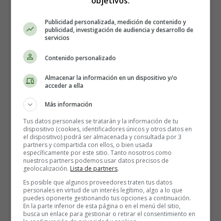
objetivos:
con valentía y perseverancia, y nos da la confianza
necesaria para triunfar ante cualquier adversidad 💪.
Publicidad personalizada, medición de contenido y
publicidad, investigación de audiencia y desarrollo de
servicios
⭐️ Habilidades de autoayuda
Contenido personalizado
para la superación personal
Almacenar la información en un dispositivo y/o
acceder a ella
🧠
Desarrollo de la mentalidad positiva
: Tu mente
Más información
es una herramienta poderosa, y aprender a enfocar tus
Tus datos personales se tratarán y la información de tu
pensamientos en lo positivo te permitirá ver
dispositivo (cookies, identificadores únicos y otros datos en
oportunidades donde otros ven obstáculos. Practica la
el dispositivo) podrá ser almacenada y consultada por 3
partners y compartida con ellos, o bien usada
gratitud diariamente y cultiva una mentalidad de
específicamente por este sitio. Tanto nosotros como
crecimiento, ¡verás cómo cambia tu perspectiva!
nuestros partners podemos usar datos precisos de
geolocalización.
Lista de partners
.
🎯
Establecimiento de objetivos claros:
Define
metas específicas y alcanzables para dirigir tu vida
Es posible que algunos proveedores traten tus datos
personales en virtud de un interés legítimo, algo a lo que
hacia el éxito. Los objetivos te darán dirección y
puedes oponerte gestionando tus opciones a continuación.
motivación, manteniéndote enfocado/a en lo que
En la parte inferior de esta página o en el menú del sitio,
busca un enlace para gestionar o retirar el consentimiento en
realmente importa. ¡Visualiza tus metas cumplidas y