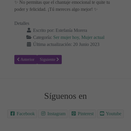
✨ No permitas que el chantaje emocional te quite tu
poder y felicidad. ¡Tú mereces algo mejor! ✨
Detalles
Escrito por:
Estefanía Morera
Categoría:
Ser mujer hoy, Mujer actual
Última actualización: 20 Junio 2023
Artículo anterior: Compras Impulsivas en las Rebajas: Cómo Proteg
Artículo siguiente: Flexibilidad y Control: Descubre l
Anterior
Siguiente
Síguenos en
Facebook
Instagram
Pinterest
Youtube