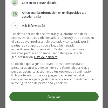
Contenido personalizado
✅ Clave 2: Observa los patrones de
comportamiento
Almacenar la información en un dispositivo y/o
acceder a ella
Más información
El chantaje emocional a menudo se basa en patrones de
comportamiento repetitivos.
La persona puede recurrir
Tus datos personales se tratarán y la información de tu
a las mismas tácticas una y otra vez para obtener lo
dispositivo (cookies, identificadores únicos y otros datos en
el dispositivo) podrá ser almacenada y consultada por 3
que quiere
. Observa si hay un ciclo constante de
partners y compartida con ellos, o bien usada
episodios de chantaje emocional seguidos de un período
específicamente por este sitio. Tanto nosotros como
nuestros partners podemos usar datos precisos de
de calma aparente. Si te encuentras en un patrón en el
geolocalización.
Lista de partners
.
que siempre cedes a las demandas de la otra persona para
Es posible que algunos proveedores traten tus datos
evitar conflictos, es posible que estés atrapado en una
personales en virtud de un interés legítimo, algo a lo que
puedes oponerte gestionando tus opciones a continuación.
relación basada en el chantaje emocional.
En la parte inferior de esta página o en el menú del sitio,
busca un enlace para gestionar o retirar el consentimiento en
la configuración de privacidad y cookies.
✅ Clave 3: Analiza tus propios
sentimientos
Aceptar
El chantaje emocional puede dejarte sintiéndote ansioso,