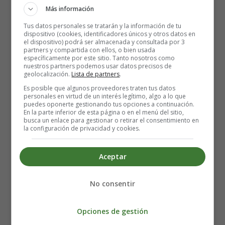
cuerpo puede controlar la infección.
Más información
Si el pus sale del orzuelo, el bulto desaparece con
bastante rapidez. De lo contrario, la hinchazón puede
Tus datos personales se tratarán y la información de tu
dispositivo (cookies, identificadores únicos y otros datos en
tardar más en bajar.
el dispositivo) podrá ser almacenada y consultada por 3
partners y compartida con ellos, o bien usada
específicamente por este sitio. Tanto nosotros como
Opciones de tratamiento
nuestros partners podemos usar datos precisos de
geolocalización.
Lista de partners
.
Los orzuelos pueden ser dolorosos y muy irritantes. Las
Es posible que algunos proveedores traten tus datos
personales en virtud de un interés legítimo, algo a lo que
'compresas' calientes pueden ayudar a aliviar el dolor y
puedes oponerte gestionando tus opciones a continuación.
también pueden ayudar a eliminar la infección. Durante
En la parte inferior de esta página o en el menú del sitio,
busca un enlace para gestionar o retirar el consentimiento en
muchos siglos, se ha creído que las compresas calientes
la configuración de privacidad y cookies.
"eliminan las infecciones". Una compresa caliente es una
pieza de material (como bolas de algodón) que se calienta
Aceptar
en agua caliente. Debe ser tan caliente como la persona
pueda soportar cómodamente, sin que llegue a quemar la
No consentir
piel. Probablemente sea mejor que la persona con el
orzuelo se las arregle para mantener bajo el riesgo de
quemaduras. El material húmedo y caliente se coloca en
Opciones de gestión
el párpado durante varios minutos, hasta que se enfríe,