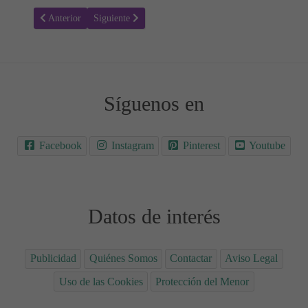
Artículo anterior: Todo lo que necesitas saber sobre Hemorragia sub
Artículo siguiente: Todo lo que necesitas saber sobre l
Anterior
Siguiente
Síguenos en
Facebook
Instagram
Pinterest
Youtube
Datos de interés
Publicidad
Quiénes Somos
Contactar
Aviso Legal
Uso de las Cookies
Protección del Menor