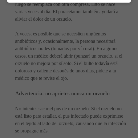
luego se reemplaza con otra compresa. Esto se hace
varias veces al día. El paracetamol también ayudará a
aliviar el dolor de un orzuelo.
A veces, es posible que se necesiten ungüentos
antibióticos y, ocasionalmente, la persona necesitará
antibióticos orales (tomados por vía oral). En algunos
casos, un médico deberá abrir (punzar) un orzuelo, si el
orzuelo no mejora por sí solo. Si el bulto todavía está
doloroso y caliente después de unos días, pídele a tu
médico que te revise el ojo.
Advertencia: no aprietes nunca un orzuelo
No intentes sacar el pus de un orzuelo. Si el orzuelo no
está listo para estallar, el pus infectado puede exprimirse
en el tejido al lado del orzuelo, causando que la infección
se propague más.