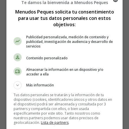
Te damos la bienvenida a Menudos Peques
mayores y los adultos que tartamudean a menudo no
Menudos Peques solicita tu consentimiento
logran alcanzar su potencial educativo o profesional y
para usar tus datos personales con estos
pueden experimentar una ansiedad significativa en
objetivos:
situaciones sociales.
Publicidad personalizada, medición de contenido y
Desarrollo de la tartamudez
publicidad, investigación de audiencia y desarrollo de
servicios
La progresión de la tartamudez tiende a seguir el
Contenido personalizado
siguiente patrón:
Almacenar la información en un dispositivo y/o
acceder a ella
La tartamudez normalmente comienza en niños de
dos a tres años.
Más información
La tartamudez puede desarrollarse de forma gradual o
Tus datos personales se tratarán y la información de tu
repentina.
dispositivo (cookies, identificadores únicos y otros datos en
Si la tartamudez no se trata en los años preescolares,
el dispositivo) podrá ser almacenada y consultada por 3
partners y compartida con ellos, o bien usada
comienza a ser difícil de tratar en los años posteriores.
específicamente por este sitio. Tanto nosotros como
nuestros partners podemos usar datos precisos de
geolocalización.
Lista de partners
.
Grados de severidad