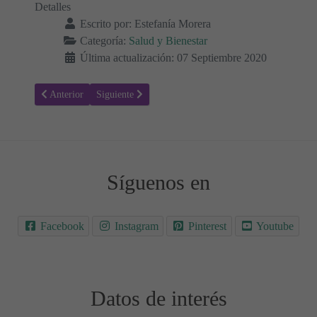
Detalles
Escrito por:
Estefanía Morera
Categoría:
Salud y Bienestar
Última actualización: 07 Septiembre 2020
Artículo anterior: Todo lo que necesitas saber sobre los Orzuelos
Artículo siguiente: Todo lo que necesitas saber sobre el
Anterior
Siguiente
Síguenos en
Facebook
Instagram
Pinterest
Youtube
Datos de interés