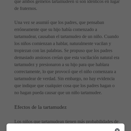
que ambos gemelos tartamudeen si son idénticos en lugar
de fraternos.
Una vez se asumió que los padres, que pensaban
erróneamente que su hijo había comenzado a
tartamudear, causaban el tartamudeo de un niño. Cuando
los niños comienzan a hablar, naturalmente vacilan y
tropiezan con las palabras. Se propuso que los padres
demasiado ansiosos creían que esta vacilación natural era
tartamudez y presionaron a su hijo para que hablara
correctamente, lo que provocó que el niño comenzara a
tartamudear de verdad. Sin embargo, no hay evidencia
que indique que cualquier cosa que los padres hagan o
no hagan pueda causar que un niño tartamudee.
Efectos de la tartamudez
Los niños que tartamudean tienen más probabilidades de
que sus compañeros se burlen de ellos. Los niños