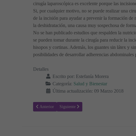
cirugía laparoscópica es excelente porque las incisio
Si, por cualquier motivo, no se puede realizar una ciru
de la incisión para ayudar a prevenir la formación de
la deshidratación, una causa muy sospechosa de form
No se han publicado estudios que respalden la nutrici
se pueden tomar durante la cirugía para reducir la inc
hisopos y cortinas. Además, los guantes sin látex y s
posibilidades de desarrollar adherencias abdominales 
Detalles
Escrito por:
Estefanía Morera
Categoría:
Salud y Bienestar
Última actualización: 09 Marzo 2018
Artículo anterior: Tipos de infección por Acanthamoeba
Artículo siguiente: Qué es el Síndrome de A
Anterior
Siguiente