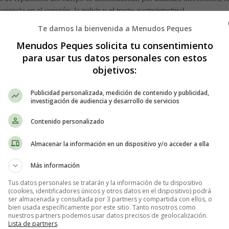
encia en el corazón, la pelvis y el tracto gastrointestinal.
ño orgánico no distinguen entre un órgano y otro o entre diferentes part
Te damos la bienvenida a Menudos Peques
a parte de sí mismo puede provocar la formación de tejido cicatricial. 
Menudos Peques solicita tu consentimiento
para usar tus datos personales con estos
lor que ocurre en asociación con adherencias es una complicación secun
objetivos:
tado de una adhesión que tira de un nervio o causa una obstrucción dentr
uidos y heces a través de los intestinos.
Publicidad personalizada, medición de contenido y publicidad,
investigación de audiencia y desarrollo de servicios
ambién pueden causar complicaciones, como la infertilidad femenina.
Contenido personalizado
Almacenar la información en un dispositivo y/o acceder a ella
tes de adherencias. Casi todas las personas que se someten a una cirug
Más información
mentar de tamaño a medida que pasa el tiempo y, en consecuencia, puede
Tus datos personales se tratarán y la información de tu dispositivo
(cookies, identificadores únicos y otros datos en el dispositivo) podrá
ternos con agentes no biológicos como la gasa y la deshidratación de los 
ser almacenada y consultada por 3 partners y compartida con ellos, o
bien usada específicamente por este sitio. Tanto nosotros como
cias después de una cirugía abdominal.
nuestros partners podemos usar datos precisos de geolocalización.
Lista de partners
.