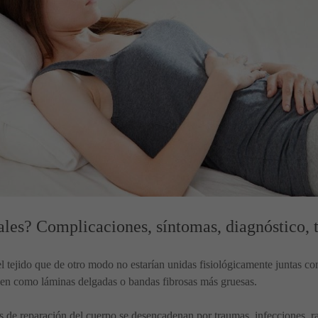
les? Complicaciones, síntomas, diagnóstico, 
del tejido que de otro modo no estarían unidas fisiológicamente juntas 
ecen como láminas delgadas o bandas fibrosas más gruesas.
de reparación del cuerpo se desencadenan por traumas, infecciones, rad