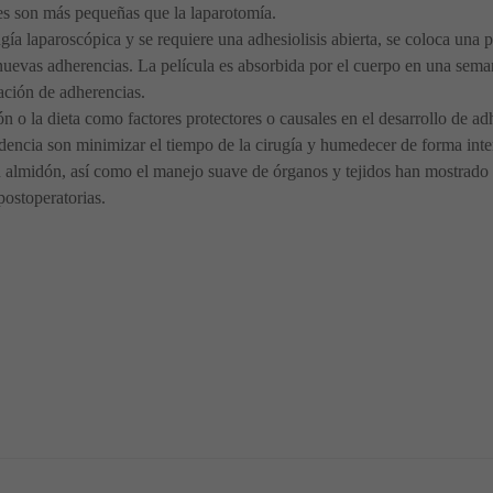
nes son más pequeñas que la laparotomía.
gía laparoscópica y se requiere una adhesiolisis abierta, se coloca una pe
 nuevas adherencias. La película es absorbida por el cuerpo en una sema
ación de adherencias.
ón o la dieta como factores protectores o causales en el desarrollo de 
idencia son minimizar el tiempo de la cirugía y humedecer de forma inter
in almidón, así como el manejo suave de órganos y tejidos han mostrado 
postoperatorias.
arskog y cuáles son sus Síntomas