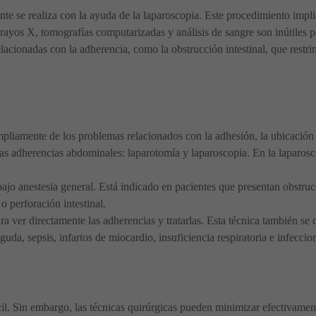
e se realiza con la ayuda de la laparoscopia. Este procedimiento impli
ayos X, tomografías computarizadas y análisis de sangre son inútiles p
lacionadas con la adherencia, como la obstrucción intestinal, que restr
liamente de los problemas relacionados con la adhesión, la ubicación 
 las adherencias abdominales: laparotomía y laparoscopia. En la laparosc
bajo anestesia general. Está indicado en pacientes que presentan obstruc
 perforación intestinal.
a ver directamente las adherencias y tratarlas. Esta técnica también se
da, sepsis, infartos de miocardio, insuficiencia respiratoria e infeccion
cil. Sin embargo, las técnicas quirúrgicas pueden minimizar efectivame