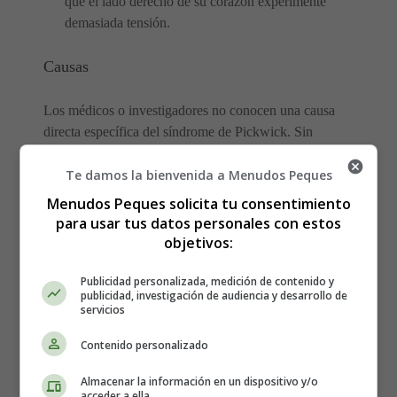
que el lado derecho de su corazón experimente
demasiada tensión.
Causas
Los médicos o investigadores no conocen una causa
directa específica del síndrome de Pickwick. Sin
embargo, se cree que una combinación de factores
Te damos la bienvenida a Menudos Peques
pueden causarlo, como:
Menudos Peques solicita tu consentimiento
Obesidad, que se mide utilizando el índice de masa
para usar tus datos personales con estos
corporal (IMC); alguien con un IMC mayor de 30 se
objetivos:
considera obeso.
La incapacidad de su cerebro para controlar
Publicidad personalizada, medición de contenido y
publicidad, investigación de audiencia y desarrollo de
adecuadamente la respiración.
servicios
Funcionamiento incorrecto del sistema respiratorio
debido al peso adicional alrededor del pecho, lo que
Contenido personalizado
dificulta que los pulmones extraigan oxígeno del aire.
Almacenar la información en un dispositivo y/o
Oxígeno inadecuado al cerebro, corazón y otros
acceder a ella