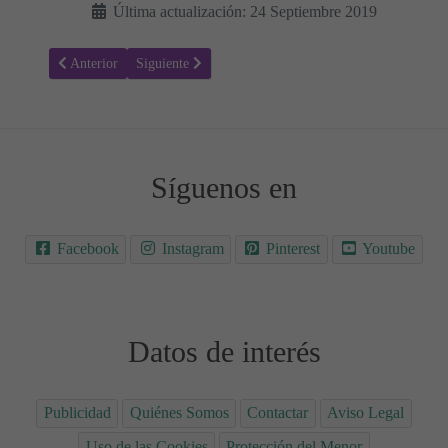
Última actualización: 24 Septiembre 2019
Artículo anterior: Todo lo que debe saber sobre la Neurofibromatosis
Artículo siguiente: Neuralgia - Síntomas, tipos y trata
Anterior
Siguiente
Síguenos en
Facebook
Instagram
Pinterest
Youtube
Datos de interés
Publicidad
Quiénes Somos
Contactar
Aviso Legal
Uso de las Cookies
Protección del Menor