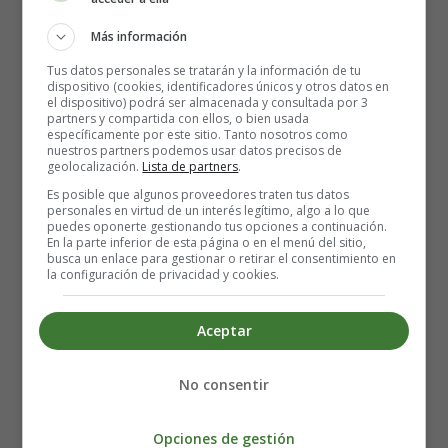
órganos esenciales.
Más información
Niveles crónicamente bajos de oxígeno, que cambian
el funcionamiento del cuerpo.
Tus datos personales se tratarán y la información de tu
dispositivo (cookies, identificadores únicos y otros datos en
el dispositivo) podrá ser almacenada y consultada por 3
Vínculo entre el síndrome de Pickwick y la
partners y compartida con ellos, o bien usada
específicamente por este sitio. Tanto nosotros como
osteoartritis
nuestros partners podemos usar datos precisos de
geolocalización.
Lista de partners
.
La obesidad y los bajos niveles de oxígeno en la sangre
Es posible que algunos proveedores traten tus datos
personales en virtud de un interés legítimo, algo a lo que
pueden afectar directamente sus articulaciones. Es bien
puedes oponerte gestionando tus opciones a continuación.
sabido que el estrés que ejerce un alto peso corporal
En la parte inferior de esta página o en el menú del sitio,
busca un enlace para gestionar o retirar el consentimiento en
sobre las articulaciones causa osteoartritis. Esto sucede
la configuración de privacidad y cookies.
cuando el cartílago y el hueso de las articulaciones
comienzan a dañarse o a descomponerse por completo.
Aceptar
La obesidad también puede hacer que las células grasas o
el tejido adiposo ataquen el tejido articular. Esto puede
No consentir
causar inflamación a largo plazo que puede dañar las
articulaciones, lo que puede provocar osteoartritis.
Opciones de gestión