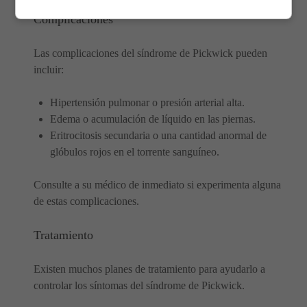
Complicaciones
Las complicaciones del síndrome de Pickwick pueden
incluir:
Hipertensión pulmonar o presión arterial alta.
Edema o acumulación de líquido en las piernas.
Eritrocitosis secundaria o una cantidad anormal de
glóbulos rojos en el torrente sanguíneo.
Consulte a su médico de inmediato si experimenta alguna
de estas complicaciones.
Tratamiento
Existen muchos planes de tratamiento para ayudarlo a
controlar los síntomas del síndrome de Pickwick.