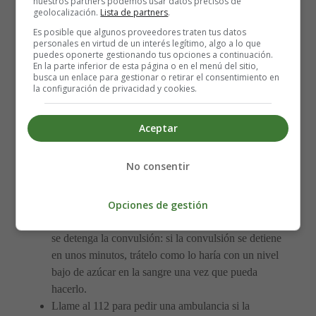
tiene una hipoglucemia grave que le hizo perder el
nuestros partners podemos usar datos precisos de
geolocalización.
Lista de partners
.
conocimiento.
Es posible que algunos proveedores traten tus datos
personales en virtud de un interés legítimo, algo a lo que
Tratar a alguien que tiene una
puedes oponerte gestionando tus opciones a continuación.
En la parte inferior de esta página o en el menú del sitio,
busca un enlace para gestionar o retirar el consentimiento en
convulsión
la configuración de privacidad y cookies.
Siga estos pasos si alguien tiene una convulsión debido a
Aceptar
un bajo nivel de azúcar en la sangre:
No consentir
Quédese con la persona y evite que se lastime,
recuéstela sobre algo blando y aléjela de cualquier
cosa peligrosa.
Opciones de gestión
Dele algún alimento o bebida azucarada una vez que
se detenga la convulsión: si la convulsión se detiene
en unos minutos, trátelo como lo haría con un nivel
bajo de azúcar en la sangre una vez que pueda
hacerlo.
Llame al 112 para pedir una ambulancia si la