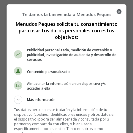
Sigue estos pasos:
Te damos la bienvenida a Menudos Peques
Menudos Peques solicita tu consentimiento
Coloque a la persona en la posición de recuperación
para usar tus datos personales con estos
y no le ponga nada en la boca, para que no se
objetivos:
ahogue.
Dele una inyección de glucagón, si está disponible y
Publicidad personalizada, medición de contenido y
publicidad, investigación de audiencia y desarrollo de
usted sabe cómo hacerlo. Llame al 112 para pedir una
servicios
ambulancia si no hay una inyección disponible o si
no sabe cómo hacerlo.
Contenido personalizado
Espere unos 10 minutos si le ha administrado una
inyección; continúe con el paso 4 si la persona se
Almacenar la información en un dispositivo y/o
acceder a ella
despierta y comienza a sentirse mejor. Llame al 112
para pedir una ambulancia si no mejora en 10
Más información
minutos.
Tus datos personales se tratarán y la información de tu
Dele una bebida azucarada o un snack que contenga
dispositivo (cookies, identificadores únicos y otros datos en
carbohidratos.
el dispositivo) podrá ser almacenada y consultada por 3
partners y compartida con ellos, o bien usada
Informe a su equipo de atención médica si alguna vez
específicamente por este sitio. Tanto nosotros como