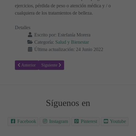
ejercicios, pérdida de peso o atención médica y / o
cualquiera de los tratamientos de belleza.
Detalles
Escrito por:
Estefanía Morera
Categoría:
Salud y Bienestar
Última actualización: 24 Junio 2022
Artículo anterior: Hipoparatiroidismo - Causas, síntomas y tratamien
Artículo siguiente: Hiperparatiroidismo - Síntomas, ca
Anterior
Siguiente
Síguenos en
Facebook
Instagram
Pinterest
Youtube