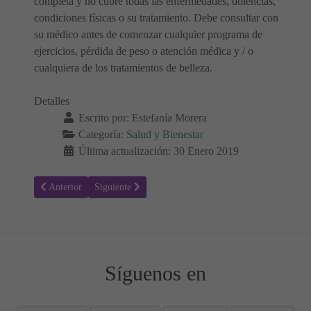
completa y no cubre todas las enfermedades, dolencias,
condiciones físicas o su tratamiento. Debe consultar con
su médico antes de comenzar cualquier programa de
ejercicios, pérdida de peso o atención médica y / o
cualquiera de los tratamientos de belleza.
Detalles
Escrito por:
Estefanía Morera
Categoría:
Salud y Bienestar
Última actualización: 30 Enero 2019
Artículo anterior: Cáncer de boca - Causas, síntomas y tratamiento
Artículo siguiente: Hipoglucemia - Nivel bajo de azúca
Anterior
Siguiente
Síguenos en