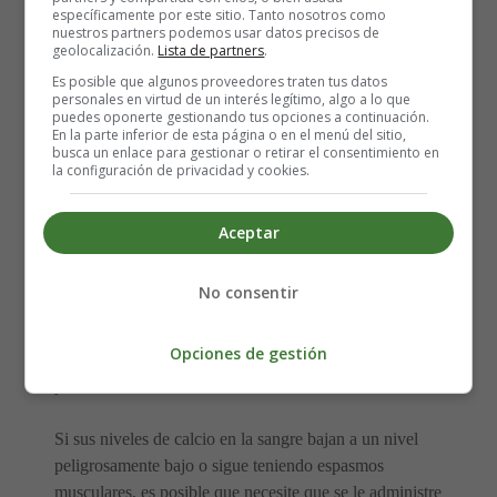
El rango normal de calcio es de alrededor de 2,2 a 2,6
específicamente por este sitio. Tanto nosotros como
nuestros partners podemos usar datos precisos de
milimoles por litro (mmol/L). Se le recomendará
geolocalización.
Lista de partners
.
mantener sus niveles de calcio en un rango ligeramente
Es posible que algunos proveedores traten tus datos
más bajo, por ejemplo, 1.8 a 2.25 mmol/L. Su rango
personales en virtud de un interés legítimo, algo a lo que
puedes oponerte gestionando tus opciones a continuación.
recomendado dependerá de sus circunstancias.
En la parte inferior de esta página o en el menú del sitio,
busca un enlace para gestionar o retirar el consentimiento en
la configuración de privacidad y cookies.
Se pueden tomar suplementos de carbonato de calcio y
vitamina D, generalmente calcitriol (Rocaltrol) o
alfacalcidol (One-Alpha), para restablecer el calcio en la
Aceptar
sangre a estos niveles. Por lo general, hay que tomarlos
de por vida.
No consentir
También deberá realizarse análisis de sangre regulares
Opciones de gestión
para controlar sus niveles de hormona paratiroidea, calcio
y fósforo.
Si sus niveles de calcio en la sangre bajan a un nivel
peligrosamente bajo o sigue teniendo espasmos
musculares, es posible que necesite que se le administre