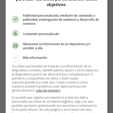
composición corporal, el músculo magro y el tejido
objetivos:
adiposo. DEXA es mucho más preciso que el índice de
masa corporal tradicional (IMC) para determinar el
Publicidad personalizada, medición de contenido y
publicidad, investigación de audiencia y desarrollo de
exceso de grasa. Se puede utilizar una imagen corporal
servicios
total para evaluar la pérdida de peso o el fortalecimiento
muscular.
Contenido personalizado
Almacenar la información en un dispositivo y/o
¿Cómo prepararse para una densitometría ósea -
acceder a ella
DEXA?
Más información
Las exploraciones DEXA suelen ser procedimientos
Tus datos personales se tratarán y la información de tu
dispositivo (cookies, identificadores únicos y otros datos en
ambulatorios. No se necesitan preparaciones especiales,
el dispositivo) podrá ser almacenada y consultada por 3
excepto dejar de tomar suplementos de calcio durante las
partners y compartida con ellos, o bien usada
específicamente por este sitio. Tanto nosotros como
24 horas anteriores a la prueba.
nuestros partners podemos usar datos precisos de
geolocalización.
Lista de partners
.
Use ropa cómoda. Dependiendo del área del cuerpo que
Es posible que algunos proveedores traten tus datos
se esté escaneando, es posible que tenga que quitarse la
personales en virtud de un interés legítimo, algo a lo que
puedes oponerte gestionando tus opciones a continuación.
ropa con cierres metálicos, cremalleras o ganchos. El
En la parte inferior de esta página o en el menú del sitio,