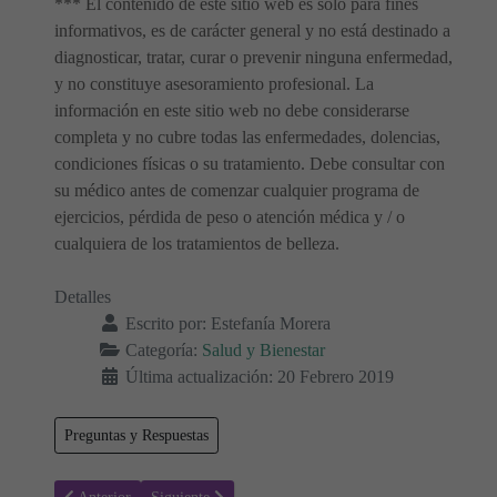
*** El contenido de este sitio web es solo para fines
informativos, es de carácter general y no está destinado a
diagnosticar, tratar, curar o prevenir ninguna enfermedad,
y no constituye asesoramiento profesional. La
información en este sitio web no debe considerarse
completa y no cubre todas las enfermedades, dolencias,
condiciones físicas o su tratamiento. Debe consultar con
su médico antes de comenzar cualquier programa de
ejercicios, pérdida de peso o atención médica y / o
cualquiera de los tratamientos de belleza.
Detalles
Escrito por:
Estefanía Morera
Categoría:
Salud y Bienestar
Última actualización: 20 Febrero 2019
Preguntas y Respuestas
Artículo anterior: Linfedema - Síntomas, tipos, causas y tratamiento
Artículo siguiente: ¿Vive con ansiedad? 11 formas de ha