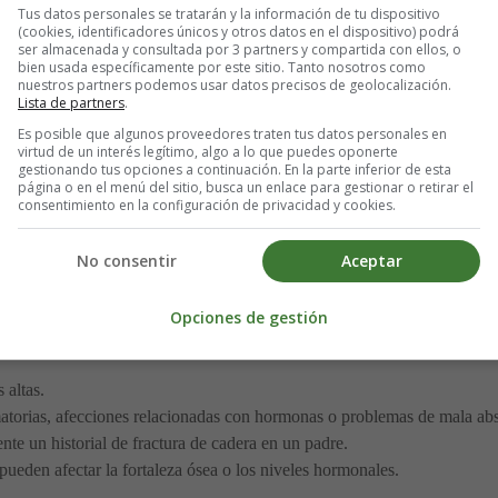
Tus datos personales se tratarán y la información de tu dispositivo
(cookies, identificadores únicos y otros datos en el dispositivo) podrá
s, algunas personas mayores desarrollan la postura encorvada caracterís
ser almacenada y consultada por 3 partners y compartida con ellos, o
iculta el soporte del peso del cuerpo.
bien usada específicamente por este sitio. Tanto nosotros como
nuestros partners podemos usar datos precisos de geolocalización.
Lista de partners
.
Es posible que algunos proveedores traten tus datos personales en
virtud de un interés legítimo, algo a lo que puedes oponerte
gestionando tus opciones a continuación. En la parte inferior de esta
de envejecimiento, pero algunas personas pierden la densidad ósea mu
página o en el menú del sitio, busca un enlace para gestionar o retirar el
consentimiento en la configuración de privacidad y cookies.
 primeros años después de la menopausia (cuando los períodos mensuale
No consentir
Aceptar
teoporosis que los hombres, especialmente si la menopausia comienza te
Opciones de gestión
sgo de desarrollar osteoporosis, incluyendo:
 altas.
atorias, afecciones relacionadas con hormonas o problemas de mala ab
ente un historial de fractura de cadera en un padre.
ueden afectar la fortaleza ósea o los niveles hormonales.