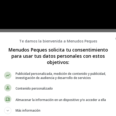
sos, haciéndolos frágiles y más propensos a romperse. Se desarrolla len
Te damos la bienvenida a Menudos Peques
pentino causa una fractura ósea.
Menudos Peques solicita tu consentimiento
para usar tus datos personales con estos
is son:
objetivos:
Publicidad personalizada, medición de contenido y publicidad,
investigación de audiencia y desarrollo de servicios
értebras).
Contenido personalizado
omo en el brazo o la pelvis. A veces, la tos o el estornudo pueden causa
Almacenar la información en un dispositivo y/o acceder a ella
Más información
duce una fractura, pero las fracturas de la columna vertebral son una ca