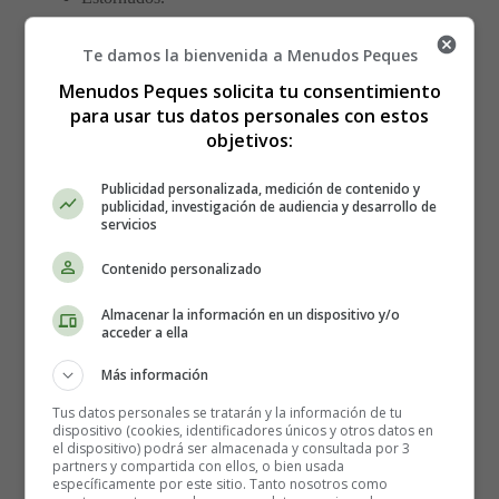
Picor y secreción nasal.
Ojos rojos, con picor y llorosos.
Te damos la bienvenida a Menudos Peques
Picazón en el cielo de la boca o garganta.
Menudos Peques solicita tu consentimiento
Tos.
para usar tus datos personales con estos
Congestión de la nariz.
objetivos:
Cansancio extremo.
Publicidad personalizada, medición de contenido y
publicidad, investigación de audiencia y desarrollo de
Las personas con fiebre del heno son más propensas a
servicios
desarrollar infecciones sinusales y pueden tener un sueño
interrumpido que provoca cansancio extremo. Los
Contenido personalizado
síntomas graves de la fiebre del heno pueden afectar el
Almacenar la información en un dispositivo y/o
aprendizaje en los niños y la productividad en los
acceder a ella
adultos. La fiebre del heno también puede dificultar el
control del asma en aquellos que tienen más
Más información
probabilidades de contraerlo.
Tus datos personales se tratarán y la información de tu
dispositivo (cookies, identificadores únicos y otros datos en
el dispositivo) podrá ser almacenada y consultada por 3
Causas de alergias al polen
partners y compartida con ellos, o bien usada
específicamente por este sitio. Tanto nosotros como