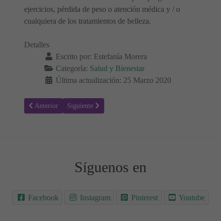
ejercicios, pérdida de peso o atención médica y / o
cualquiera de los tratamientos de belleza.
Detalles
Escrito por:
Estefanía Morera
Categoría:
Salud y Bienestar
Última actualización: 25 Marzo 2020
Artículo anterior: Limpieza de superficies comunes - Prevención C
Artículo siguiente: Cuándo y cómo limpiar el teléfon
Anterior
Siguiente
Síguenos en
Facebook
Instagram
Pinterest
Youtube