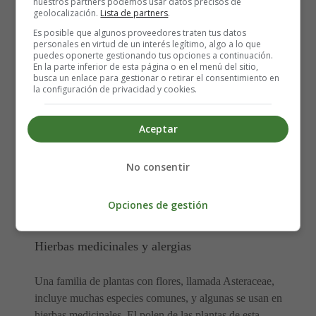
nuestros partners podemos usar datos precisos de
Para todas las alergias, el sistema inmunitario reacciona a
geolocalización.
Lista de partners
.
moléculas desencadenantes específicas de alergia
Es posible que algunos proveedores traten tus datos
(alérgenos). El sistema inmunitario produce anticuerpos
personales en virtud de un interés legítimo, algo a lo que
puedes oponerte gestionando tus opciones a continuación.
que detectan el alérgeno y causan reacciones
En la parte inferior de esta página o en el menú del sitio,
inflamatorias y la liberación de una sustancia química
busca un enlace para gestionar o retirar el consentimiento en
la configuración de privacidad y cookies.
llamada histamina. La histamina es la causante de los
síntomas.
Aceptar
Las alergias al polen son estacionales
No consentir
La temporada de alergias al polen puede durar varios
meses y ocurre cuando las plantas están floreciendo. Esto
Opciones de gestión
variará según la ubicación y el tipo de planta.
Hierbas medicinales y alergias
Una familia de plantas con flores, llamada Asteraceae,
incluye muchas especies comunes, y algunas se usan en
hierbas medicinales. El polen de las plantas de esta