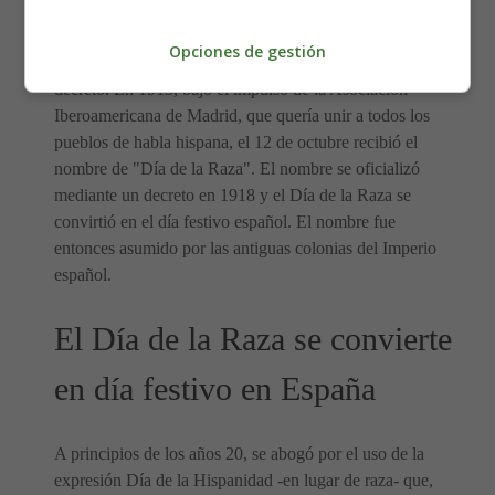
Fue durante la celebración del cuarto centenario del
descubrimiento de América
, en 1892, cuando el 12 de
Opciones de gestión
octubre se convirtió en festivo en España por real
decreto. En 1913, bajo el impulso de la Asociación
Iberoamericana de Madrid, que quería unir a todos los
pueblos de habla hispana, el 12 de octubre recibió el
nombre de "Día de la Raza". El nombre se oficializó
mediante un decreto en 1918 y el Día de la Raza se
convirtió en el día festivo español. El nombre fue
entonces asumido por las antiguas colonias del Imperio
español.
El Día de la Raza se convierte
en día festivo en España
A principios de los años 20, se abogó por el uso de la
expresión Día de la Hispanidad -en lugar de raza- que,