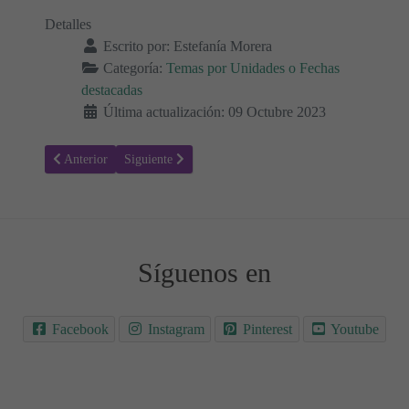
Detalles
Escrito por:
Estefanía Morera
Categoría:
Temas por Unidades o Fechas
destacadas
Última actualización: 09 Octubre 2023
Artículo anterior: Banco de recursos para el Día del niño 👧🏻👶🏻
Artículo siguiente: Frases increíbles para dedicar a tu
Anterior
Siguiente
Síguenos en
Facebook
Instagram
Pinterest
Youtube