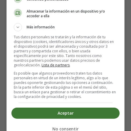
mar, el navegante desembarcó en una playa de las
Bahamas pensando que llegaba a Japón. El Día de la
Almacenar la información en un dispositivo y/o
acceder a ella
Raza es una fiesta que se remonta al siglo XIX.
Más información
Sin embargo, no siempre ha sido festivo oficial.
Tus datos personales se tratarán y la información de tu
Originalmente era una celebración de la identidad
dispositivo (cookies, identificadores únicos y otros datos en
cultural hispana resultante de la mezcla de las culturas de
el dispositivo) podrá ser almacenada y consultada por 3
partners y compartida con ellos, o bien usada
la población nativa americana y los colonos españoles.
específicamente por este sitio. Tanto nosotros como
nuestros partners podemos usar datos precisos de
geolocalización.
Lista de partners
.
Es posible que algunos proveedores traten tus datos
personales en virtud de un interés legítimo, algo a lo que
puedes oponerte gestionando tus opciones a continuación.
En la parte inferior de esta página o en el menú del sitio,
busca un enlace para gestionar o retirar el consentimiento en
la configuración de privacidad y cookies.
Aceptar
No consentir