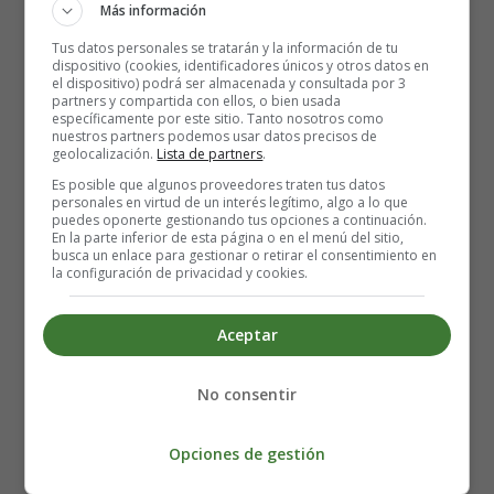
Más información
Tus datos personales se tratarán y la información de tu
dispositivo (cookies, identificadores únicos y otros datos en
el dispositivo) podrá ser almacenada y consultada por 3
partners y compartida con ellos, o bien usada
específicamente por este sitio. Tanto nosotros como
nuestros partners podemos usar datos precisos de
geolocalización.
Lista de partners
.
Es posible que algunos proveedores traten tus datos
personales en virtud de un interés legítimo, algo a lo que
Sopa de Letras para el 12 de
puedes oponerte gestionando tus opciones a continuación.
En la parte inferior de esta página o en el menú del sitio,
busca un enlace para gestionar o retirar el consentimiento en
Octubre, Día de La
la configuración de privacidad y cookies.
Hispanidad - Día de la Raza
Aceptar
Buscar las siguientes palabras:
No consentir
Colón, carabela, mapa, navegar, descubrir, América.
Opciones de gestión