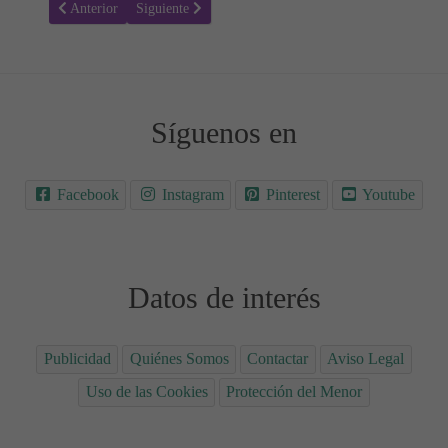
Artículo anterior: Vocabulario hispanidad y descubrimiento de Amér
Artículo siguiente: Sopa de letra hispanidad 01
Anterior
Siguiente
Síguenos en
Facebook
Instagram
Pinterest
Youtube
Datos de interés
Publicidad
Quiénes Somos
Contactar
Aviso Legal
Uso de las Cookies
Protección del Menor