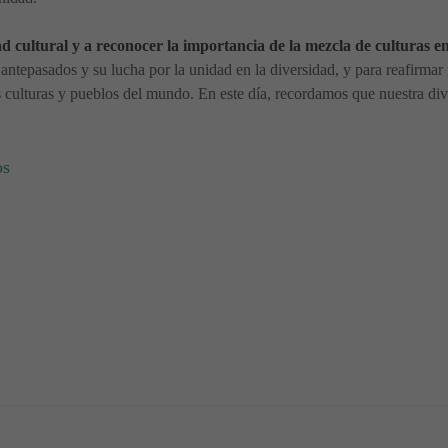
dad cultural y a reconocer la importancia de la mezcla de culturas 
s antepasados y su lucha por la unidad en la diversidad, y para reafirm
 culturas y pueblos del mundo. En este día, recordamos que nuestra div
os
- Poesías Infantiles
🎵 - Poesías infantiles