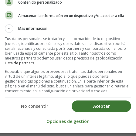
Contenido personalizado
Almacenar la información en un dispositivo y/o acceder a ella
Más información
Tus datos personales se tratarán y la información de tu dispositivo
(cookies, identificadores únicos y otros datos en el dispositivo) podrá
ser almacenada y consultada por 3 partners y compartida con ellos, o
bien usada específicamente por este sitio. Tanto nosotros como
nuestros partners podemos usar datos precisos de geolocalización.
s educativos - Poesías sobre el día de
Lista de partners
.
Es posible que algunos proveedores traten tus datos personales en
virtud de un interés legítimo, algo a lo que puedes oponerte
gestionando tus opciones a continuación. En la parte inferior de esta
entro de dos mundos y la mezcla de culturas que se dio a raíz del des
página o en el menú del sitio, busca un enlace para gestionar o retirar el
sobre la
diversidad cultural
y la riqueza que nos ofrece la mezcla de di
consentimiento en la configuración de privacidad y cookies.
a por la unidad en la diversidad, y reafirmamos nuestro compromiso de
.
No consentir
Aceptar
e diversidad y unidad
Opciones de gestión