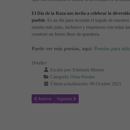
El Día de la Raza nos invita a celebrar la diversi
pueblo
. Es un día para recordar el legado de nuestro
mundo más justo, inclusivo y respetuoso con todas las
construir un futuro lleno de grandeza.
Puede ver más poesías, aquí:
Poesías para niñ
Detalles
Escrito por:
Estefanía Morera
Categoría:
Otras Poesías
Última actualización: 09 Octubre 2023
Artículo anterior: Mezcla de Culturas en el Día de la Raza 
Artículo siguiente: La Magia de la Música 🎵
Anterior
Siguiente