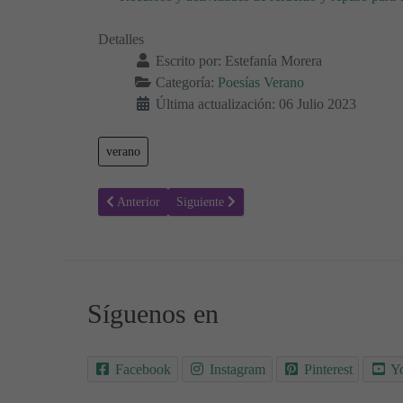
Detalles
Escrito por:
Estefanía Morera
Categoría:
Poesías Verano
Última actualización: 06 Julio 2023
verano
Artículo anterior: El Sol - Poesías infantiles
Artículo siguiente: Comienza el verano 🏖 Po
Anterior
Siguiente
Síguenos en
Facebook
Instagram
Pinterest
Y