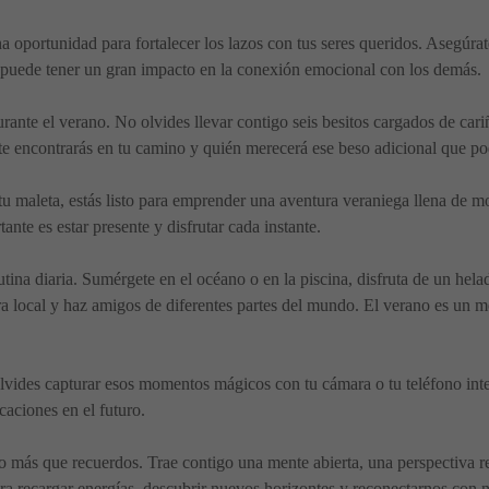
 oportunidad para fortalecer los lazos con tus seres queridos. Asegúrate
 puede tener un gran impacto en la conexión emocional con los demás.
urante el verano. No olvides llevar contigo seis besitos cargados de cari
e encontrarás en tu camino y quién merecerá ese beso adicional que pod
 tu maleta, estás listo para emprender una aventura veraniega llena d
ante es estar presente y disfrutar cada instante.
rutina diaria. Sumérgete en el océano o en la piscina, disfruta de un hel
ura local y haz amigos de diferentes partes del mundo. El verano es un
olvides capturar esos momentos mágicos con tu cámara o tu teléfono int
caciones en el futuro.
go más que recuerdos. Trae contigo una mente abierta, una perspectiva r
ra recargar energías, descubrir nuevos horizontes y reconectarnos con 