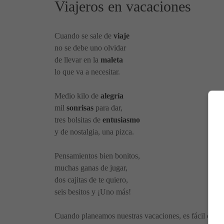
Viajeros en vacaciones
Cuando se sale de
viaje
no se debe uno olvidar
de llevar en la
maleta
lo que va a necesitar.
Medio kilo de
alegría
mil
sonrisas
para dar,
tres bolsitas de
entusiasmo
y de nostalgia, una pizca.
Pensamientos bien bonitos,
muchas ganas de jugar,
dos cajitas de te quiero,
seis besitos y ¡Uno más!
Cuando planeamos nuestras vacaciones, es fácil dejars