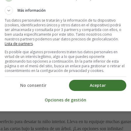
ando tus cosas mientras recitas la siguiente poesía:
Más información
ersión y felicidad. Asegúrate de llevar contigo una buena dosis de aleg
Tus datos personales se tratarán y la información de tu dispositivo
ivo es contagioso!
(cookies, identificadores únicos y otros datos en el dispositivo) podrá
ser almacenada y consultada por 3 partners y compartida con ellos, o
bien usada específicamente por este sitio. Tanto nosotros como
tas y derretir corazones. No olvides llevar contigo un repertorio de sonr
nuestros partners podemos usar datos precisos de geolocalización.
Lista de partners
.
 en tus vacaciones.
Es posible que algunos proveedores traten tus datos personales en
virtud de un interés legítimo, algo a lo que puedes oponerte
ngrediente secreto para aprovechar al máximo cada momento. Llena tu mal
gestionando tus opciones a continuación. En la parte inferior de esta
 experiencias.
página o en el menú del sitio, busca un enlace para gestionar o retirar el
consentimiento en la configuración de privacidad y cookies.
 de alegría, también hay espacio para la nostalgia. Al mirar el atardecer
No consentir
Aceptar
 Es un recordatorio de lo hermoso que puede ser el pasado y de lo marav
Opciones de gestión
ensamientos no ocupan espacio en la maleta? Lleva contigo una colecci
eza del mundo que te rodea.
ecto para desatar tu niño interior. Lleva en tu equipaje muchas ganas de
 a las cartas bajo la sombra de un árbol. ¡Las opciones son infinitas!