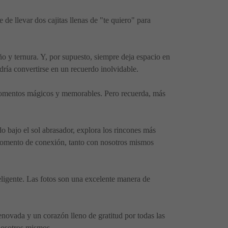
 de llevar dos cajitas llenas de "te quiero" para
ño y ternura. Y, por supuesto, siempre deja espacio en
ría convertirse en un recuerdo inolvidable.
e momentos mágicos y memorables. Pero recuerda, más
ado bajo el sol abrasador, explora los rincones más
 momento de conexión, tanto con nosotros mismos
eligente. Las fotos son una excelente manera de
enovada y un corazón lleno de gratitud por todas las
nosotros mismos.