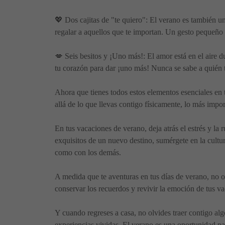
💖 Dos cajitas de "te quiero": El verano es también una
regalar a aquellos que te importan. Un gesto pequeño
💋 Seis besitos y ¡Uno más!: El amor está en el aire d
tu corazón para dar ¡uno más! Nunca se sabe a quién t
Ahora que tienes todos estos elementos esenciales en
allá de lo que llevas contigo físicamente, lo más import
En tus vacaciones de verano, deja atrás el estrés y la 
exquisitos de un nuevo destino, sumérgete en la cult
como con los demás.
A medida que te aventuras en tus días de verano, no 
conservar los recuerdos y revivir la emoción de tus va
Y cuando regreses a casa, no olvides traer contigo al
experiencias vividas. El verano es una oportunidad pa