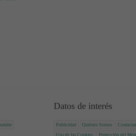
esías infantiles
Datos de interés
outube
Publicidad
Quiénes Somos
Contacta
Uso de las Cookies
Protección del Men