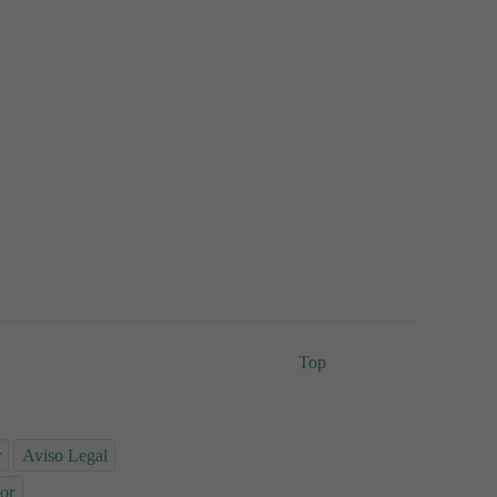
Top
r
Aviso Legal
or