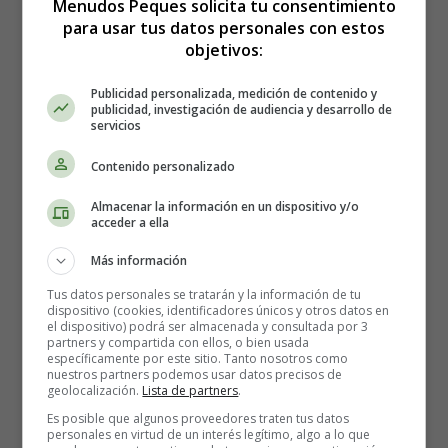
Menudos Peques solicita tu consentimiento
para usar tus datos personales con estos
objetivos:
Publicidad personalizada, medición de contenido y
publicidad, investigación de audiencia y desarrollo de
servicios
Contenido personalizado
Almacenar la información en un dispositivo y/o
acceder a ella
Más información
Tus datos personales se tratarán y la información de tu
dispositivo (cookies, identificadores únicos y otros datos en
el dispositivo) podrá ser almacenada y consultada por 3
partners y compartida con ellos, o bien usada
específicamente por este sitio. Tanto nosotros como
nuestros partners podemos usar datos precisos de
Detalles
geolocalización.
Lista de partners
.
Escrito por:
Estefanía Morera
Es posible que algunos proveedores traten tus datos
Categoría:
Verano
personales en virtud de un interés legítimo, algo a lo que