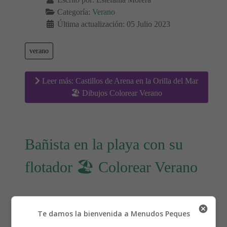
Categoría:
Verano
Última actualización: 05 Julio 2023
verano
Leer más: Castillos de Arena en la Orilla del Mar
🏖 Dibujos Colorear Verano
Bañista en la playa con su
flotador 🏖 Colorear Verano
Te damos la bienvenida a Menudos Peques