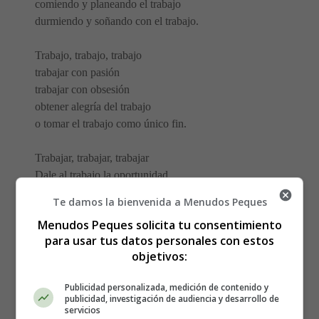
comiendo y planeando el trabajo
durmiendo y soñando con el trabajo.
Trabajo, trabajo, trabajo
trabajar con pasión
trabajar con obsesión
obtener alegría del trabajo
o tomar el trabajo como único fin.
Trabajar, trabajar, trabajar
Dale al trabajo la oportunidad
que nunca gobierne tu vida.
Te damos la bienvenida a Menudos Peques
El trabajo es sólo una pequeña parte
Menudos Peques solicita tu consentimiento
de lo que eres.
para usar tus datos personales con estos
objetivos:
Elizabeth Padillo Olesen
Publicidad personalizada, medición de contenido y
Poemas día del trabajo
publicidad, investigación de audiencia y desarrollo de
servicios