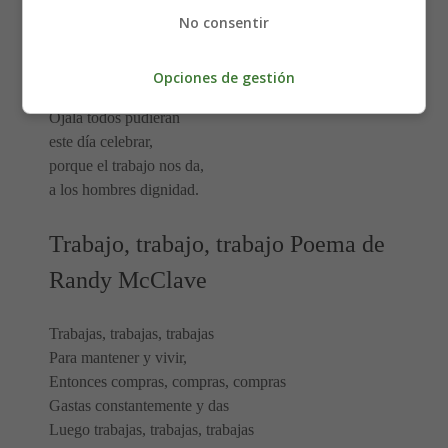
importantes por igual,
No consentir
trabajar es un derecho
de toda la humanidad.
Opciones de gestión
Ojalá todos pudieran
este día celebrar,
porque el trabajo nos da,
a los hombres dignidad.
Trabajo, trabajo, trabajo Poema de
Randy McClave
Trabajas, trabajas, trabajas
Para mantener y vivir,
Entonces compras, compras, compras
Gastas constantemente y das
Luego trabajas, trabajas, trabajas