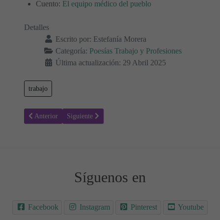
Cuento:
El equipo médico del pueblo
Detalles
Escrito por:
Estefanía Morera
Categoría:
Poesías Trabajo y Profesiones
Última actualización: 29 Abril 2025
trabajo
Artículo anterior: Honrando al Trabajador - Poesías Día del Trabajo
Artículo siguiente: El Gran Bombero - Poesías para Ni
Anterior
Siguiente
Síguenos en
Facebook
Instagram
Pinterest
Youtube