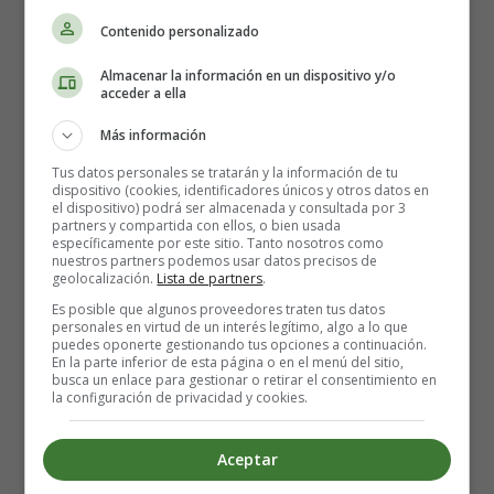
El trabajo es una obra,
Contenido personalizado
el trabajador su creador,
Almacenar la información en un dispositivo y/o
el trabajo dignifica,
acceder a ella
y nos da satisfacción.
Más información
Poesía día del trabajador
Tus datos personales se tratarán y la información de tu
dispositivo (cookies, identificadores únicos y otros datos en
el dispositivo) podrá ser almacenada y consultada por 3
partners y compartida con ellos, o bien usada
En el día del trabajo
específicamente por este sitio. Tanto nosotros como
de trabajos se hablará,
nuestros partners podemos usar datos precisos de
geolocalización.
Lista de partners
.
de mañana, tarde o noche
va la gente a trabajar.
Es posible que algunos proveedores traten tus datos
personales en virtud de un interés legítimo, algo a lo que
puedes oponerte gestionando tus opciones a continuación.
Unos dentro de sus casas,
En la parte inferior de esta página o en el menú del sitio,
busca un enlace para gestionar o retirar el consentimiento en
otros tienen que viajar,
la configuración de privacidad y cookies.
algunos pasan sus horas
trabajando aquí y allá.
Aceptar
Hay trabajos diferentes,