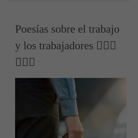
Poesías sobre el trabajo
y los trabajadores 👷🏻‍♂️
👷🏻‍♀️