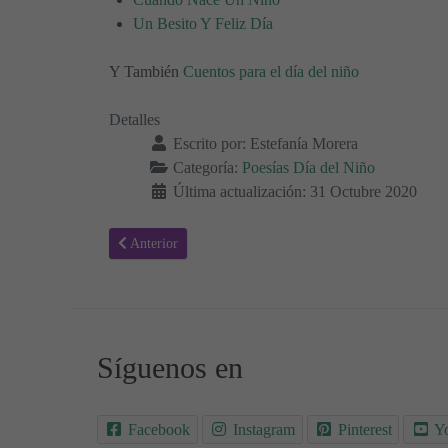
Un Besito Y Feliz Día
Y También
Cuentos para el día del niño
Detalles
Escrito por:
Estefanía Morera
Categoría:
Poesías Día del Niño
Última actualización: 31 Octubre 2020
Artículo anterior: Soy un niño - Poesías día del niño
Anterior
Síguenos en
Facebook
Instagram
Pinterest
Y