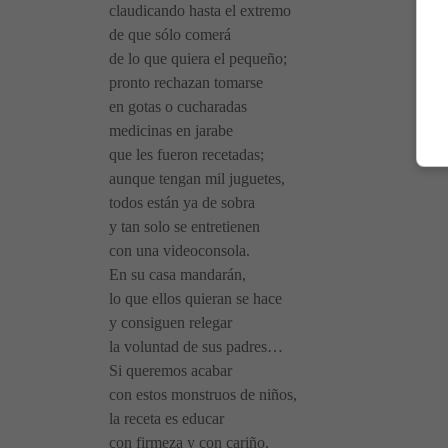
claudicando hasta el extremo
de que sólo comerá
de lo que quiera el pequeño;
pronto rechazan tomarse
en gotas o cucharadas
medicinas en jarabe
que les fueron recetadas;
aunque tengan mil juguetes,
todos están ya de sobra
y tan solo se entretienen
con una videoconsola.
En su casa mandarán,
lo que ellos quieran se hace
y consiguen relegar
la voluntad de sus padres…
Si queremos acabar
con estos monstruos de niños,
la receta es educar
con firmeza y con cariño,