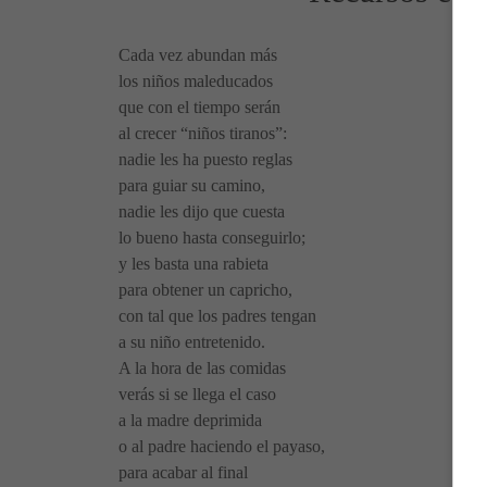
Cada vez abundan más
los niños maleducados
que con el tiempo serán
al crecer “niños tiranos”:
nadie les ha puesto reglas
para guiar su camino,
nadie les dijo que cuesta
lo bueno hasta conseguirlo;
y les basta una rabieta
para obtener un capricho,
con tal que los padres tengan
a su niño entretenido.
A la hora de las comidas
verás si se llega el caso
a la madre deprimida
o al padre haciendo el payaso,
para acabar al final