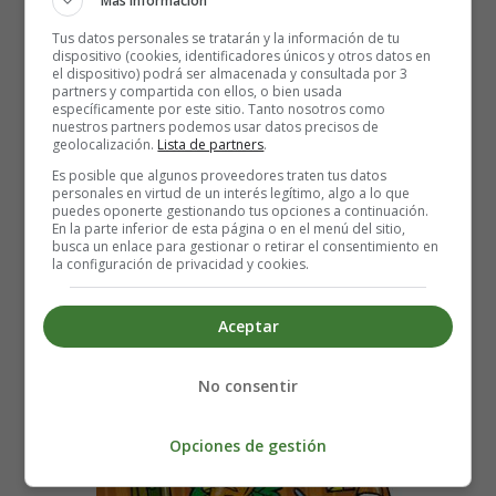
Más información
Leer más: Potaje en la Plaza Mayor de Segovia
Tus datos personales se tratarán y la información de tu
dispositivo (cookies, identificadores únicos y otros datos en
el dispositivo) podrá ser almacenada y consultada por 3
partners y compartida con ellos, o bien usada
específicamente por este sitio. Tanto nosotros como
nuestros partners podemos usar datos precisos de
En La Cocina - Poesías
geolocalización.
Lista de partners
.
Es posible que algunos proveedores traten tus datos
Alimentación
personales en virtud de un interés legítimo, algo a lo que
puedes oponerte gestionando tus opciones a continuación.
En la parte inferior de esta página o en el menú del sitio,
busca un enlace para gestionar o retirar el consentimiento en
la configuración de privacidad y cookies.
Aceptar
No consentir
Opciones de gestión