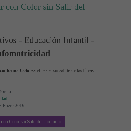
r con Color sin Salir del
ivos - Educación Infantil -
fomotricidad
contorno
.
Colorea
el pastel sin salirte de las líneas.
Morera
idad
18 Enero 2016
 con Color sin Salir del Contorno