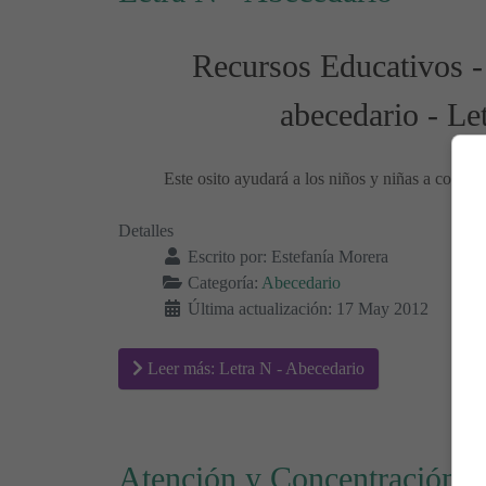
Recursos Educativos -
abecedario - Le
Este osito ayudará a los niños y niñas a conoce
Detalles
Escrito por:
Estefanía Morera
Categoría:
Abecedario
Última actualización: 17 May 2012
Leer más: Letra N - Abecedario
Atención y Concentración 1