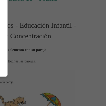
ivos - Educación Infantil -
n y Concentración
 cada elemento con su pareja
.
 con flechas las parejas.