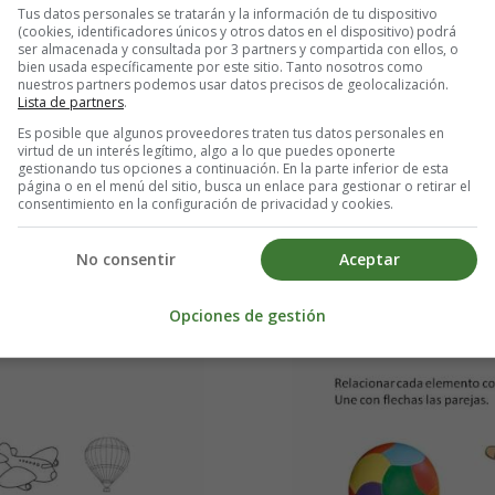
Tus datos personales se tratarán y la información de tu dispositivo
(cookies, identificadores únicos y otros datos en el dispositivo) podrá
Educativas
ser almacenada y consultada por 3 partners y compartida con ellos, o
bien usada específicamente por este sitio. Tanto nosotros como
nuestros partners podemos usar datos precisos de geolocalización.
Lista de partners
.
ación Infantil -
Recursos Educat
Es posible que algunos proveedores traten tus datos personales en
virtud de un interés legítimo, algo a lo que puedes oponerte
ntración
Atenció
gestionando tus opciones a continuación. En la parte inferior de esta
página o en el menú del sitio, busca un enlace para gestionar o retirar el
consentimiento en la configuración de privacidad y cookies.
y/o discriminando
.
Relacionar
No consentir
Aceptar
sponda.
Une
Opciones de gestión