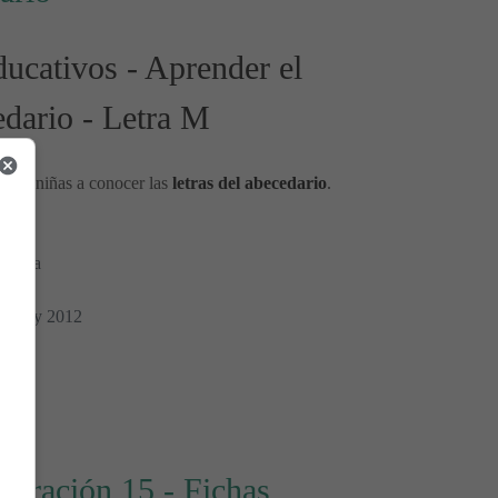
ucativos - Aprender el
edario - Letra M
ños y niñas a conocer las
letras del abecedario
.
Morera
17 May 2012
rio
ntración 15 - Fichas