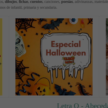
cos,
dibujos
,
fichas
,
cuentos
, canciones,
poesías
, adivinanzas, material
os de infantil, primaria y secundaria.
Letra O - Abeced