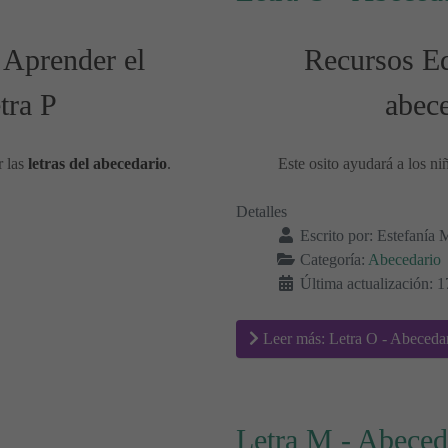
 Aprender el
Recursos Ed
tra P
abece
r las
letras del abecedario
.
Este osito ayudará a los ni
Detalles
Escrito por:
Estefanía 
Categoría:
Abecedario
Última actualización: 
Leer más: Letra O - Abeceda
Letra M - Abeced