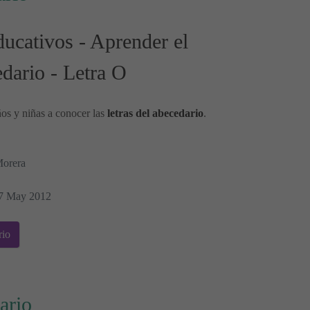
ucativos - Aprender el
dario - Letra O
ños y niñas a conocer las
letras del abecedario
.
Morera
17 May 2012
rio
ario