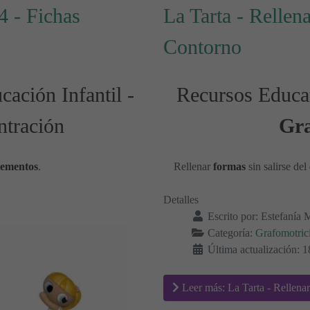
4 - Fichas
La Tarta - Rellena
Contorno
ación Infantil -
Recursos Educat
ntración
Gra
lementos
.
Rellenar
formas
sin salirse del
Detalles
Escrito por:
Estefanía 
Categoría:
Grafomotric
Última actualización: 
Leer más: La Tarta - Rellenar