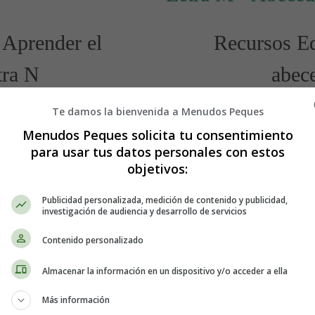
 Aprender el
Recursos Ed
tra N
abec
Te damos la bienvenida a Menudos Peques
r las
letras del abecedario
.
Este osito ayudará a los ni
Menudos Peques solicita tu consentimiento
Detalles
para usar tus datos personales con estos
Escrito por:
Estefanía 
objetivos:
Categoría:
Abecedario
Última actualización: 
Publicidad personalizada, medición de contenido y publicidad,
investigación de audiencia y desarrollo de servicios
Leer más: Letra M - Abeceda
Contenido personalizado
Almacenar la información en un dispositivo y/o acceder a ella
Más información
6 - Fichas
Atención y Conce