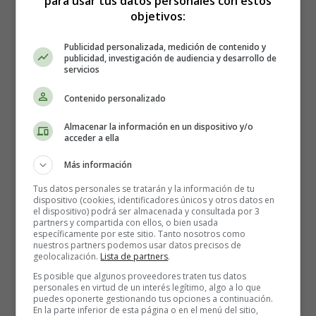
para usar tus datos personales con estos
objetivos:
Recursos educativos
-
Fichas didácticas
Publicidad personalizada, medición de contenido y
publicidad, investigación de audiencia y desarrollo de
servicios
Contenido personalizado
Almacenar la información en un dispositivo y/o
acceder a ella
Más información
Tus datos personales se tratarán y la información de tu
dispositivo (cookies, identificadores únicos y otros datos en
el dispositivo) podrá ser almacenada y consultada por 3
partners y compartida con ellos, o bien usada
específicamente por este sitio. Tanto nosotros como
nuestros partners podemos usar datos precisos de
geolocalización.
Lista de partners
.
1º Medidas de longitud, masa y
Es posible que algunos proveedores traten tus datos
personales en virtud de un interés legítimo, algo a lo que
capacidad.
Une con flechas el objeto a medir y su
puedes oponerte gestionando tus opciones a continuación.
En la parte inferior de esta página o en el menú del sitio,