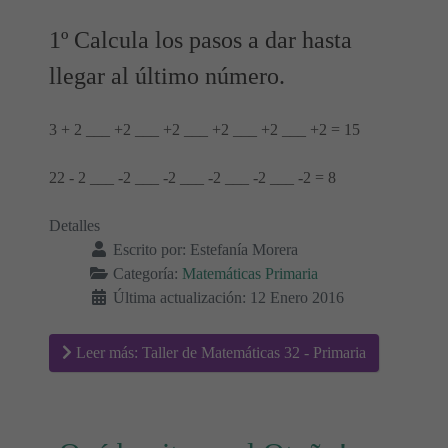
1º Calcula los pasos a dar hasta
llegar al último número.
3 + 2 ___ +2 ___ +2 ___ +2 ___ +2 ___ +2 = 15
22 - 2 ___ -2 ___ -2 ___ -2 ___ -2 ___ -2 = 8
Detalles
Escrito por:
Estefanía Morera
Categoría:
Matemáticas Primaria
Última actualización: 12 Enero 2016
Leer más: Taller de Matemáticas 32 - Primaria