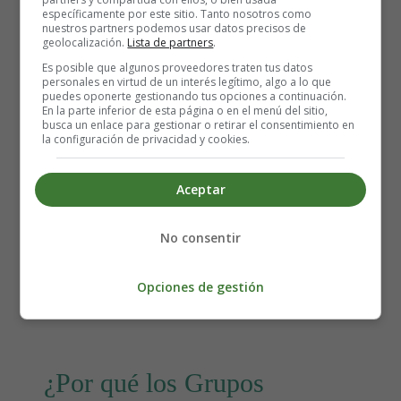
específicamente por este sitio. Tanto nosotros como
nuestros partners podemos usar datos precisos de
geolocalización.
Lista de partners
.
Es posible que algunos proveedores traten tus datos
personales en virtud de un interés legítimo, algo a lo que
puedes oponerte gestionando tus opciones a continuación.
En la parte inferior de esta página o en el menú del sitio,
busca un enlace para gestionar o retirar el consentimiento en
la configuración de privacidad y cookies.
Detalles
Escrito por:
Estefanía Morera
Aceptar
Categoría:
Ciencias de la Naturaleza
Última actualización: 11 Junio 2024
No consentir
Leer más: ¿Qué es la Tensión Arterial? Explicado
Opciones de gestión
para Niños
¿Por qué los Grupos