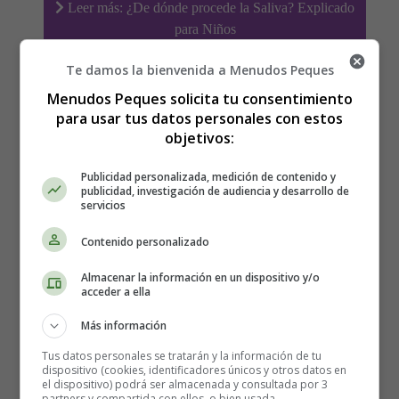
Leer más: ¿De dónde procede la Saliva? Explicado
para Niños
Te damos la bienvenida a Menudos Peques
Menudos Peques solicita tu consentimiento
¿Qué es la Tensión Arterial?
para usar tus datos personales con estos
objetivos:
Explicado para Niños
Publicidad personalizada, medición de contenido y
publicidad, investigación de audiencia y desarrollo de
servicios
Contenido personalizado
Almacenar la información en un dispositivo y/o
acceder a ella
Más información
Tus datos personales se tratarán y la información de tu
dispositivo (cookies, identificadores únicos y otros datos en
el dispositivo) podrá ser almacenada y consultada por 3
partners y compartida con ellos, o bien usada