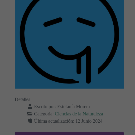
Detalles
Escrito por:
Estefanía Morera
Categoría:
Ciencias de la Naturaleza
Última actualización: 12 Junio 2024