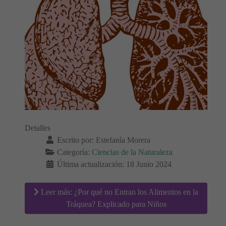
Detalles
Escrito por:
Estefanía Morera
Categoría:
Ciencias de la Naturaleza
Última actualización: 18 Junio 2024
Leer más: ¿Por qué no Entran los Alimentos en la
Tráquea? Explicado para Niños