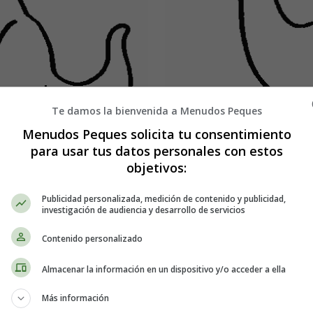
Te damos la bienvenida a Menudos Peques
Menudos Peques solicita tu consentimiento
para usar tus datos personales con estos
objetivos:
Publicidad personalizada, medición de contenido y publicidad,
Detalles
investigación de audiencia y desarrollo de servicios
Escrito por:
Estefanía 
Categoría:
Dinosaurios
Contenido personalizado
Última actualización: 
Almacenar la información en un dispositivo y/o acceder a ella
Leer más: Colorear Dinosaur
Más información