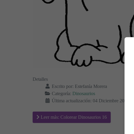
Detalles
Escrito por:
Estefanía Morera
Categoría:
Dinosaurios
Última actualización: 04 Diciembre 2020
Leer más: Colorear Dinosaurios 16