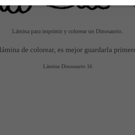
Lámina para imprimir y colorear un Dinosaurio.
lámina de colorear, es mejor guardarla primer
Lámina Dinosaurio 16