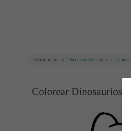
Está aquí:
Inicio
Recursos Educativos
Láminas 
Colorear Dinosaurios 1