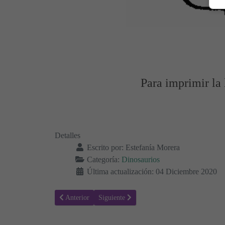
Para imprimir la 
Detalles
Escrito por:
Estefanía Morera
Categoría:
Dinosaurios
Última actualización: 04 Diciembre 2020
Artículo anterior: Colorear Dinosaurios 17
Artículo siguiente: Colorear Dinosaurios 15
Anterior
Siguiente