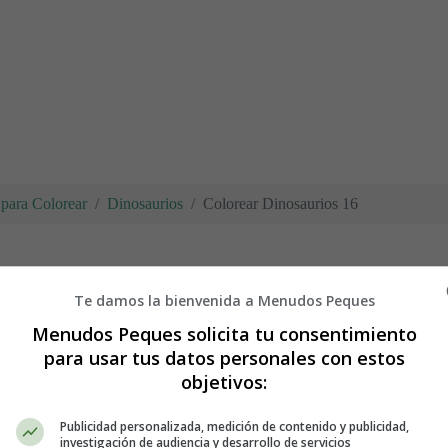
para Colorear
Dinosaurios
Colorear Dinosaurios 16
Te damos la bienvenida a Menudos Peques
6
Menudos Peques solicita tu consentimiento
para usar tus datos personales con estos
objetivos:
Publicidad personalizada, medición de contenido y publicidad,
investigación de audiencia y desarrollo de servicios