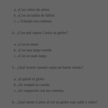
Con cubos de arena
q
Con un balón de fútbol
q
Volando sus cometas
q
4.- ¿Con qué sujeta Carlos su globo?
Con la mano
q
Con una larga cuerda
q
Con un palo largo
q
5.- ¿Qué ocurre cuando sopla un fuerte viento?
Explotó el globo
q
Se rompió la cuerda
q
Se enganchó con las cometas.
q
6.- ¿Qué siente Carlos al ver su globo rojo subir y subir?