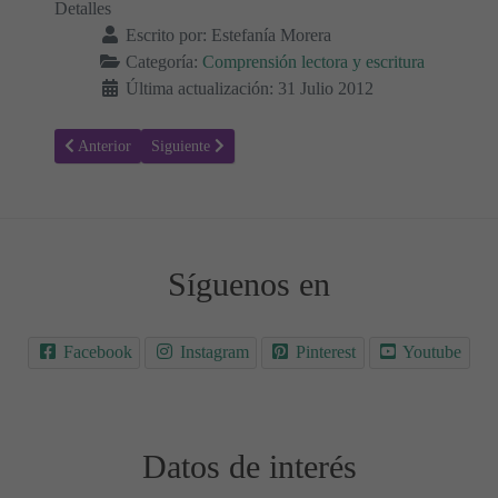
Detalles
Escrito por:
Estefanía Morera
Categoría:
Comprensión lectora y escritura
Última actualización: 31 Julio 2012
Artículo anterior: Una herradura en el camino
Artículo siguiente: El árbol triste
Anterior
Siguiente
Síguenos en
Facebook
Instagram
Pinterest
Youtube
Datos de interés