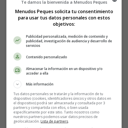
Te damos la bienvenida a Menudos Peques
colores.
Menudos Peques solicita tu consentimiento
para usar tus datos personales con estos
De pronto un fuerte viento rompe la cuerda y el globo
objetivos:
sube rápidamente hasta las alturas.
Publicidad personalizada, medición de contenido y
Carlos mira con sorpresa hacia arriba. Cada vez se aleja
publicidad, investigación de audiencia y desarrollo de
más y más. Siente deseos de llorar, ganas de tener alas y
servicios
subir hasta el globo.
Contenido personalizado
Ana le consuela.
Almacenar la información en un dispositivo y/o
acceder a ella
- No te preocupes. Pronto será mi cumpleaños y tendrás
Más información
otro globo.
Tus datos personales se tratarán y la información de tu
dispositivo (cookies, identificadores únicos y otros datos en
Criterios de evaluación: Superado con cinco o más
el dispositivo) podrá ser almacenada y consultada por 3
aciertos.
partners y compartida con ellos, o bien usada
específicamente por este sitio. Tanto nosotros como
nuestros partners podemos usar datos precisos de
Contesta a estas preguntas, rodeando
geolocalización.
Lista de partners
.