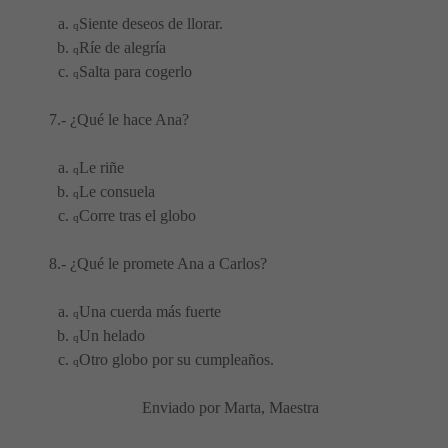
Siente deseos de llorar.
q
Ríe de alegría
q
Salta para cogerlo
q
7.- ¿Qué le hace Ana?
Le riñe
q
Le consuela
q
Corre tras el globo
q
8.- ¿Qué le promete Ana a Carlos?
Una cuerda más fuerte
q
Un helado
q
Otro globo por su cumpleaños.
q
Enviado por Marta, Maestra