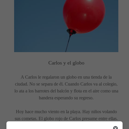
Carlos y el globo
A Carlos le regalaron un globo en una tienda de la
ciudad. No se separa de él. Cuando Carlos va al colegio,
lo ata a los barrotes del balcón y flota en el aire como una
bandera esperando su regreso.
Hoy hace mucho viento en la playa. Hay niños volando
sus cometas. El globo rojo de Carlos presume entre ellas.
Tiene una larga cuerda adornada con papelitos de