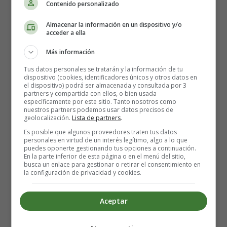
Contenido personalizado
-
¡Qué bonito!
Almacenar la información en un dispositivo y/o
acceder a ella
El árbol se puso contento porque con aquellas
hojas no tenía frío.
Más información
Tus datos personales se tratarán y la información de tu
Pasó el tiempo y las lluvias estropearon las hojas
dispositivo (cookies, identificadores únicos y otros datos en
el dispositivo) podrá ser almacenada y consultada por 3
de papel. Pero justo en ese momento llegó la primavera y
partners y compartida con ellos, o bien usada
al árbol le volvieron a salir sus hojas. Y eran de un color
específicamente por este sitio. Tanto nosotros como
nuestros partners podemos usar datos precisos de
verde claro precioso. Entonces el árbol se sintió
geolocalización.
Lista de partners
.
completamente feliz.
Es posible que algunos proveedores traten tus datos
personales en virtud de un interés legítimo, algo a lo que
puedes oponerte gestionando tus opciones a continuación.
Contesta a estas preguntas, rodeando
En la parte inferior de esta página o en el menú del sitio,
busca un enlace para gestionar o retirar el consentimiento en
la respuesta correcta y sin mirar el
la configuración de privacidad y cookies.
texto.
Aceptar
1.- El protagonista de la historia es: