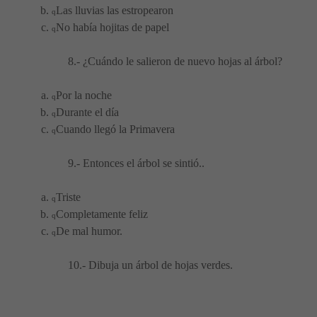
Las lluvias las estropearon
q
No había hojitas de papel
q
8.- ¿Cuándo le salieron de nuevo hojas al árbol?
Por la noche
q
Durante el día
q
Cuando llegó la Primavera
q
9.- Entonces el árbol se sintió..
Triste
q
Completamente feliz
q
De mal humor.
q
10.- Dibuja un árbol de hojas verdes.