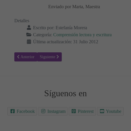
Enviado por Marta, Maestra
Detalles
Escrito por:
Estefanía Morera
Categoría:
Comprensión lectora y escritura
Última actualización: 31 Julio 2012
Artículo anterior: Carlos y el globo
Artículo siguiente: Taller de Lengua 25
Anterior
Siguiente
Síguenos en
Facebook
Instagram
Pinterest
Youtube