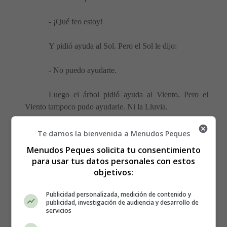
- ¡Qué feo estoy!
Y pidió ayuda al Sol. Pero el Sol le dijo:
- No puedo ayudarte.
Luego el árbol pidió ayuda al Viento. Pero el
Viento tampoco pudo ayudarle. Ni la Lluvia.
Era invierno y el árbol sin hojas tenía frío. Cada
Te damos la bienvenida a Menudos Peques
vez estaba más apenado.
Menudos Peques solicita tu consentimiento
para usar tus datos personales con estos
De pronto vio a unos niños que venían por el
objetivos:
camino. Los niños se quedaron junto al árbol y le
colgaron hojitas de papel.
Publicidad personalizada, medición de contenido y
publicidad, investigación de audiencia y desarrollo de
servicios
Un niño dijo: