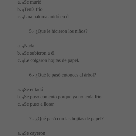
Se murió
q
Tenía frío
q
Una paloma anidó en él
q
5.- ¿Que le hicieron los niños?
Nada
q
Se subieron a él.
q
Le colgaron hojitas de papel.
q
6.- ¿Qué le pasó entonces al árbol?
Se enfadó
q
Se puso contento porque ya no tenía frío
q
Se puso a llorar.
q
7.- ¿Qué pasó con las hojitas de papel?
Se cayeron
q