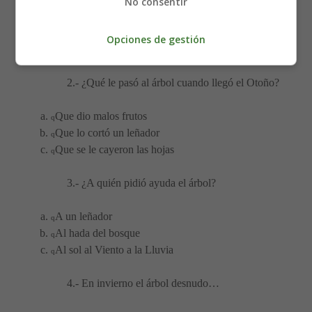
No consentir
Un pájaro triste
q
Un árbol que tenía muchas hojas
q
Opciones de gestión
Un bosque.
q
2.- ¿Qué le pasó al árbol cuando llegó el Otoño?
Que dio malos frutos
q
Que lo cortó un leñador
q
Que se le cayeron las hojas
q
3.- ¿A quién pidió ayuda el árbol?
A un leñador
q
Al hada del bosque
q
Al sol al Viento a la Lluvia
q
4.- En invierno el árbol desnudo…