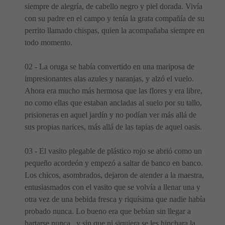
siempre de alegría, de cabello negro y piel dorada. Vivía
con su padre en el campo y tenía la grata compañía de su
perrito llamado chispas, quien la acompañaba siempre en
todo momento.
02 - La oruga se había convertido en una mariposa de
impresionantes alas azules y naranjas, y alzó el vuelo.
Ahora era mucho más hermosa que las flores y era libre,
no como ellas que estaban ancladas al suelo por su tallo,
prisioneras en aquel jardín y no podían ver más allá de
sus propias narices, más allá de las tapias de aquel oasis.
03 - El vasito plegable de plástico rojo se abrió como un
pequeño acordeón y empezó a saltar de banco en banco.
Los chicos, asombrados, dejaron de atender a la maestra,
entusiasmados con el vasito que se volvía a llenar una y
otra vez de una bebida fresca y riquísima que nadie había
probado nunca. Lo bueno era que bebían sin llegar a
hartarse nunca, y sin que ni siquiera se les hinchara la