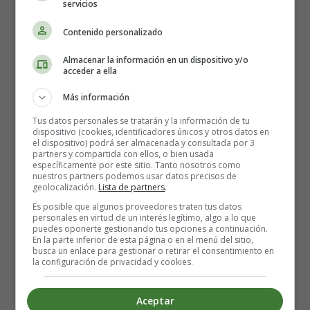
06 - Temeroso era un hermoso patito blanco que le tenía
servicios
miedo a muchas cosas. Vivía con sus papis y siete
Contenido personalizado
hermanitos, todos casi iguales a él. Lo que diferenciaba a
Temeroso de sus hermanos, no era ningún rasgo físico,
Almacenar la información en un dispositivo y/o
sino que, nuestro patito amigo era muy, pero muy
acceder a ella
miedoso. Algunos de sus tantos hermanitos lo entendían
Más información
y trataban de ayudarlo, otros se burlaban y decían que
por algo lo llamaban así.
Tus datos personales se tratarán y la información de tu
dispositivo (cookies, identificadores únicos y otros datos en
el dispositivo) podrá ser almacenada y consultada por 3
07 - Con la construcción del molino, la prosperidad llegó
partners y compartida con ellos, o bien usada
específicamente por este sitio. Tanto nosotros como
al pueblo y todas las familias fueron mejorando sus
nuestros partners podemos usar datos precisos de
economías, llegando a un estado saludable.
geolocalización.
Lista de partners
.
La alimentación de la población había mejorado mucho,
Es posible que algunos proveedores traten tus datos
personales en virtud de un interés legítimo, algo a lo que
así como la salud y la educación. Todo había llegado a
puedes oponerte gestionando tus opciones a continuación.
un nivel muy óptimo.
En la parte inferior de esta página o en el menú del sitio,
busca un enlace para gestionar o retirar el consentimiento en
la configuración de privacidad y cookies.
08 - A simple vista todos parecen iguales, todos son
blanco y negro, esponjositos, ninguno puede volar y
Aceptar
todos, pero todos, caminan graciosamente. Sin embargo,