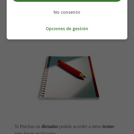
al igual que nosotros, cada uno es diferente y tienen
distintas capacidades; algunos son magníficos
No consentir
pescadores, otros pueden entonar ingeniosos cantos, o
recordar complicadas rutas hacia lugares secretos donde
Opciones de gestión
nacen los bebés pingüinos.
Si Pinchas en
dictados
podrás acceder a otros
textos
para hacer ⇒
dictados