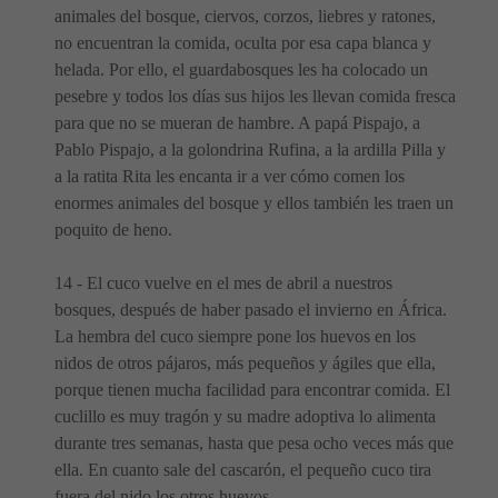
animales del bosque, ciervos, corzos, liebres y ratones,
no encuentran la comida, oculta por esa capa blanca y
helada. Por ello, el guardabosques les ha colocado un
pesebre y todos los días sus hijos les llevan comida fresca
para que no se mueran de hambre. A papá Pispajo, a
Pablo Pispajo, a la golondrina Rufina, a la ardilla Pilla y
a la ratita Rita les encanta ir a ver cómo comen los
enormes animales del bosque y ellos también les traen un
poquito de heno.
14 - El cuco vuelve en el mes de abril a nuestros
bosques, después de haber pasado el invierno en África.
La hembra del cuco siempre pone los huevos en los
nidos de otros pájaros, más pequeños y ágiles que ella,
porque tienen mucha facilidad para encontrar comida. El
cuclillo es muy tragón y su madre adoptiva lo alimenta
durante tres semanas, hasta que pesa ocho veces más que
ella. En cuanto sale del cascarón, el pequeño cuco tira
fuera del nido los otros huevos.