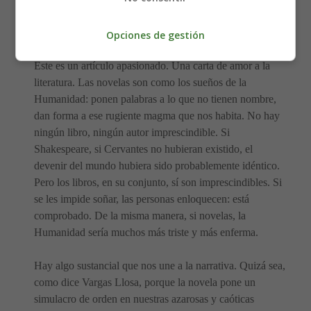
se las arreglan para sobrevivir: sin los libros, la existencia
se me antoja mucho más gris y más mezquina.
Opciones de gestión
Este es un artículo apasionado. Una carta de amor a la
literatura. Las novelas son como los sueños de la
Humanidad: ponen palabras a lo que no tienen nombre,
dan forma a ese rugiente magma que nos habita. No hay
ningún libro, ningún autor imprescindible. Si
Shakespeare, si Cervantes no hubieran existido, el
devenir del mundo hubiera sido probablemente idéntico.
Pero los libros, en su conjunto, sí son imprescindibles. Si
se les impide soñar, las personas enloquecen: está
comprobado. De la misma manera, si novelas, la
Humanidad sería muchos más triste y más enferma.
Hay algo sustancial que nos une a la narrativa. Quizá sea,
como dice Vargas Llosa, porque la novela pone un
simulacro de orden en nuestras azarosas y caóticas