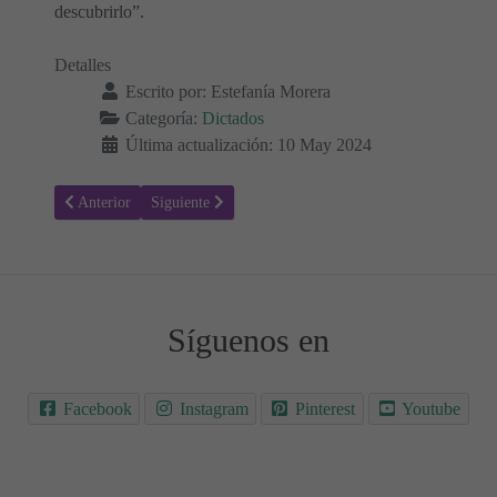
descubrirlo”.
Detalles
Escrito por:
Estefanía Morera
Categoría:
Dictados
Última actualización: 10 May 2024
Artículo anterior: Textos para Resúmenes y Dictados para niños ✍🏻
Artículo siguiente: Textos para dictados ✍🏻 Aprendiend
Anterior
Siguiente
Síguenos en
Facebook
Instagram
Pinterest
Youtube