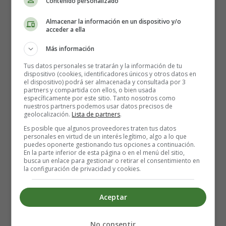
Contenido personalizado
existencias; porque restaña, por tanto, la herida del vivir,
el mal oscuro. Pero no quiero ponerme trascendente: lo
Almacenar la información en un dispositivo y/o
acceder a ella
que sí sé es que las novelas me han dado muchas vidas.
He visitado cientos de mundos, he sido dama victoriana,
Más información
rey medieval y bucanero. He conocido el odio y el amor,
Tus datos personales se tratarán y la información de tu
la aventura y el vértigo.
dispositivo (cookies, identificadores únicos y otros datos en
el dispositivo) podrá ser almacenada y consultada por 3
partners y compartida con ellos, o bien usada
Todos tenemos un libro que nos espera, de la misma
específicamente por este sitio. Tanto nosotros como
manera que a todos nos aguarda un amor en algún sitio:
nuestros partners podemos usar datos precisos de
geolocalización.
Lista de partners
.
la cosa es descubrirlo. Los que no disfrutan con la lectura
Es posible que algunos proveedores traten tus datos
son aquellos que no han encontrado aún ese libro, esa
personales en virtud de un interés legítimo, algo a lo que
obra que les atraparía y les dejaría temblorosos y
puedes oponerte gestionando tus opciones a continuación.
En la parte inferior de esta página o en el menú del sitio,
exhaustos, como siempre dejan las grandes pasiones. Lo
busca un enlace para gestionar o retirar el consentimiento en
siento por ellos.Los editores acaban de lanzar una
la configuración de privacidad y cookies.
campaña para fomentar la lectura. Hacen bien: al parecer,
en este país sólo lee a diario un 18% de la población,
Aceptar
mientras que todos los días se aceporran con la televisión
el 84%. Y casi la mitad de los españoles mayores de 18
No consentir
años jamás leen nada. Me pregunto sinceramente cómo