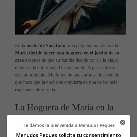
En la
noche de San Juan
, una pequeña niña llamada
María decide hacer una hoguera en el jardín de su
casa
después de que su familia decide no ir a la playa
debido a la enfermedad de su abuelo. A pesar de estar
sola al principio, María recibe una sorpresa inesperada
que hace que la noche se convierta en una de las más
especiales de su vida.
La Hoguera de María en la
Noche de San Juan
Te damos la bienvenida a Menudos Peques
Menudos Peques solicita tu consentimiento