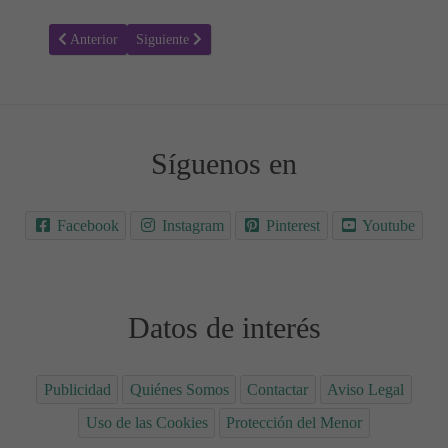
Artículo anterior: La Noche Mágica de San Juan y las Hogueras en l
Artículo siguiente: El Equinoccio de Verano en la Mont
Anterior
Siguiente
Síguenos en
Facebook
Instagram
Pinterest
Youtube
Datos de interés
Publicidad
Quiénes Somos
Contactar
Aviso Legal
Uso de las Cookies
Protección del Menor