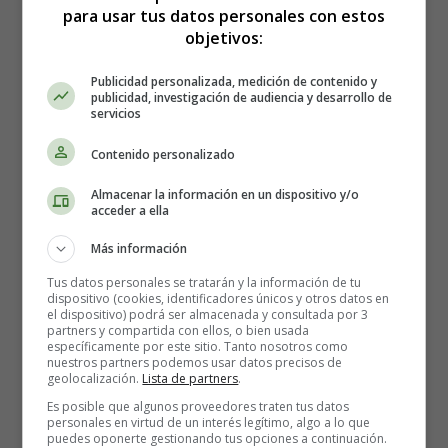
Había una vez en un pequeño pueblo costero, una
para usar tus datos personales con estos
tradición muy especial que se celebraba cada año en la
objetivos:
noche de San Juan
. La gente del pueblo se reunía en la
playa para encender hogueras y celebrar el
solsticio de
Publicidad personalizada, medición de contenido y
publicidad, investigación de audiencia y desarrollo de
verano
. Se contaban historias, se cantaba y se bailaba
servicios
alrededor del fuego.
Contenido personalizado
María era una niña que vivía en el pueblo y siempre
Almacenar la información en un dispositivo y/o
esperaba con ansias la noche de San Juan. Desde que era
acceder a ella
pequeña, su familia la llevaba
a la playa para ver las
hogueras
y disfrutar de la fiesta. Pero este año, María
Más información
estaba un poco triste, ya que su familia había decidido no
Tus datos personales se tratarán y la información de tu
ir a la playa debido a que su abuelo estaba enfermo y
dispositivo (cookies, identificadores únicos y otros datos en
el dispositivo) podrá ser almacenada y consultada por 3
necesitaba cuidados.
partners y compartida con ellos, o bien usada
específicamente por este sitio. Tanto nosotros como
nuestros partners podemos usar datos precisos de
Esa noche, mientras todos se reunían en la playa para
geolocalización.
Lista de partners
.
celebrar, María se quedó en casa con su abuelo. La niña
Es posible que algunos proveedores traten tus datos
se sentía muy sola y triste, así que decidió hacer algo
personales en virtud de un interés legítimo, algo a lo que
puedes oponerte gestionando tus opciones a continuación.
especial para animarse. Recordó las historias que había