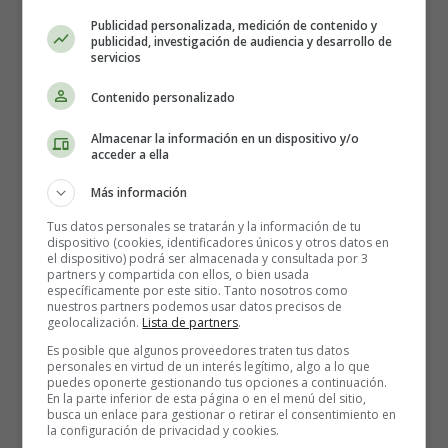
Publicidad personalizada, medición de contenido y
publicidad, investigación de audiencia y desarrollo de
servicios
Letra y vídeo de, canción para
Contenido personalizado
papá
Almacenar la información en un dispositivo y/o
acceder a ella
Más información
Tus datos personales se tratarán y la información de tu
dispositivo (cookies, identificadores únicos y otros datos en
el dispositivo) podrá ser almacenada y consultada por 3
partners y compartida con ellos, o bien usada
específicamente por este sitio. Tanto nosotros como
nuestros partners podemos usar datos precisos de
geolocalización.
Lista de partners
.
Es posible que algunos proveedores traten tus datos
personales en virtud de un interés legítimo, algo a lo que
puedes oponerte gestionando tus opciones a continuación.
En la parte inferior de esta página o en el menú del sitio,
busca un enlace para gestionar o retirar el consentimiento en
Detalles
la configuración de privacidad y cookies.
Escrito por:
Estefanía Morera