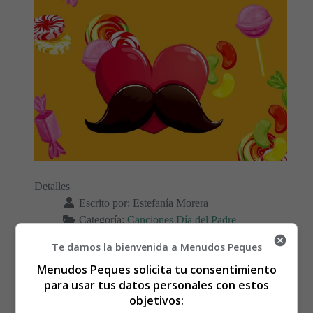
Detalles
Escrito por:
Estefanía Morera
Categoría:
Canciones Día del Padre
Última actualización: 10 Marzo 2020
Te damos la bienvenida a Menudos Peques
Menudos Peques solicita tu consentimiento
Leer más: Letra y vídeo de la canción, Papá, de
para usar tus datos personales con estos
Yolanda Moreno
objetivos: