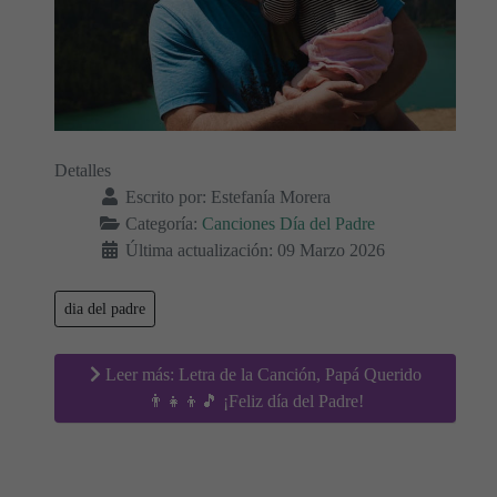
Detalles
Escrito por:
Estefanía Morera
Categoría:
Canciones Día del Padre
Última actualización: 09 Marzo 2026
dia del padre
Leer más: Letra de la Canción, Papá Querido
👨‍👧‍👦🎵 ¡Feliz día del Padre!