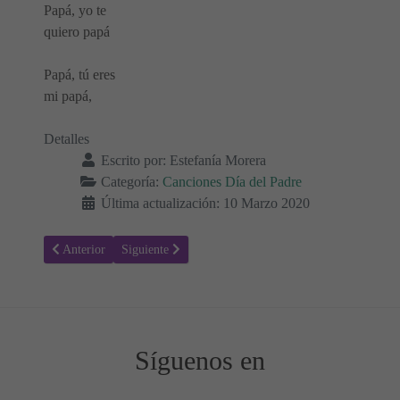
Papá, yo te
quiero papá
Papá, tú eres
mi papá,
Detalles
Escrito por:
Estefanía Morera
Categoría:
Canciones Día del Padre
Última actualización: 10 Marzo 2020
Artículo anterior: Letra de la Canción, Papá Querido 👨‍👧‍👦🎵 ¡Feli
Artículo siguiente: Letra y vídeo de la canción, Papi er
Anterior
Siguiente
Síguenos en