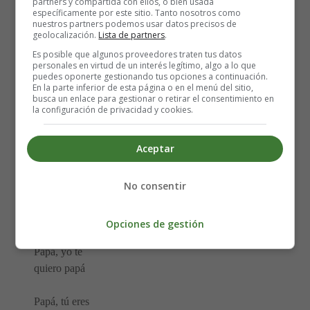
partners y compartida con ellos, o bien usada
No me importa
específicamente por este sitio. Tanto nosotros como
ser pequeño
nuestros partners podemos usar datos precisos de
geolocalización.
Lista de partners
.
cuando tú a mi
lado estás,
Es posible que algunos proveedores traten tus datos
personales en virtud de un interés legítimo, algo a lo que
pues me subes a
puedes oponerte gestionando tus opciones a continuación.
tus hombros
En la parte inferior de esta página o en el menú del sitio,
busca un enlace para gestionar o retirar el consentimiento en
y todo
la configuración de privacidad y cookies.
puedo mirar.
Aceptar
Papá, tú eres
mi papá,
No consentir
Papá, mi
querido papá
Opciones de gestión
Papá, yo te
quiero papá
Papá, tú eres