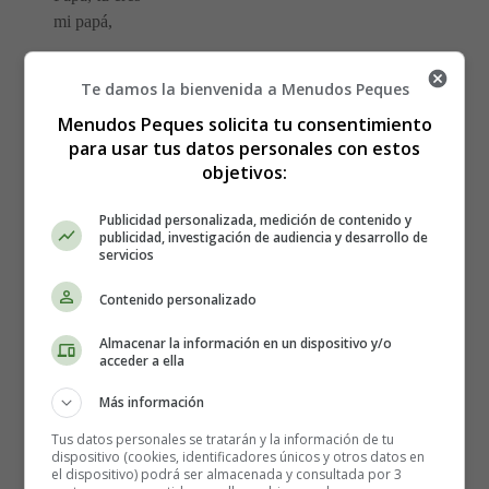
mi papá,
Que me abrazas y
Te damos la bienvenida a Menudos Peques
proteges y me
Menudos Peques solicita tu consentimiento
das felicidad
para usar tus datos personales con estos
pues si yo te
objetivos:
quiero mucho,
tú me quieres
Publicidad personalizada, medición de contenido y
mucho más.
publicidad, investigación de audiencia y desarrollo de
servicios
Cuando vamos
Contenido personalizado
los dos juntos
a la calle a pasear,
Almacenar la información en un dispositivo y/o
acceder a ella
yo camino
muy contento
Más información
porque voy
Tus datos personales se tratarán y la información de tu
con mi papá.
dispositivo (cookies, identificadores únicos y otros datos en
el dispositivo) podrá ser almacenada y consultada por 3