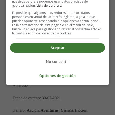
nuestros partners podemos usar datos precisos de
geolocalización.
Lista de partners
.
Es posible que algunos proveedores traten tus datos
personales en virtud de un interés legítimo, algo a lo que
puedes oponerte gestionando tus opciones a continuación.
Título original:
Jungle Cruise
En la parte inferior de esta página o en el menú del sitio,
busca un enlace para gestionar o retirar el consentimiento en
la configuración de privacidad y cookies.
Dirección:
Jaume Collet-Serra
Aceptar
Actores: Dwayne Johnson, Emily Blunt, Jack Whitehall,
Paul Giamatti, Édgar Ramírez, Jesse Plemons, Andy
Nyman, Veronica Falcon, Dani Rovira
No consentir
Nacionalidad:
USA
Opciones de gestión
Año: 2021
Fecha de estreno: 30-07-2021
Género:
Acción, Aventuras, Ciencia-Ficción