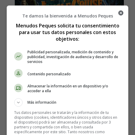
Te damos la bienvenida a Menudos Peques
Menudos Peques solicita tu consentimiento
para usar tus datos personales con estos
objetivos:
Estreno en España de la
Publicidad personalizada, medición de contenido y
publicidad, investigación de audiencia y desarrollo de
película, Jungle Cruise -
servicios
Sinopsis y tráiler
Contenido personalizado
Almacenar la información en un dispositivo y/o
acceder a ella
Más información
Tus datos personales se tratarán y la información de tu
dispositivo (cookies, identificadores únicos y otros datos en
el dispositivo) podrá ser almacenada y consultada por 3
partners y compartida con ellos, o bien usada
específicamente por este sitio. Tanto nosotros como