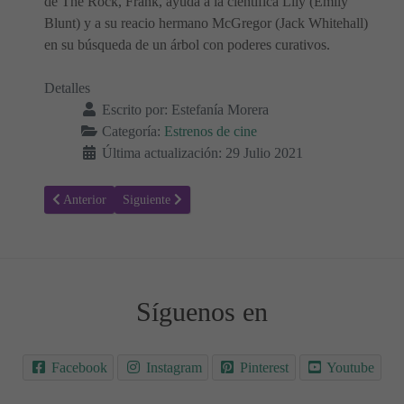
de The Rock, Frank, ayuda a la científica Lily (Emily
Blunt) y a su reacio hermano McGregor (Jack Whitehall)
en su búsqueda de un árbol con poderes curativos.
Detalles
Escrito por:
Estefanía Morera
Categoría:
Estrenos de cine
Última actualización: 29 Julio 2021
Artículo anterior: Dos colegas y la gran bestia - Sinopsis y Trailer
Artículo siguiente: Tiempo - Old - Sinopsis y Trailer
Anterior
Siguiente
Síguenos en
Facebook
Instagram
Pinterest
Youtube