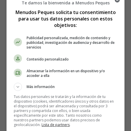
Te damos la bienvenida a Menudos Peques
Menudos Peques solicita tu consentimiento
para usar tus datos personales con estos
objetivos:
Publicidad personalizada, medición de contenido y
publicidad, investigación de audiencia y desarrollo de
Estreno en España de la
servicios
Contenido personalizado
película, Tiempo - Sinopsis y
Almacenar la información en un dispositivo y/o
tráiler
acceder a ella
Más información
Tus datos personales se tratarán y la información de tu
dispositivo (cookies, identificadores únicos y otros datos en
el dispositivo) podrá ser almacenada y consultada por 3
partners y compartida con ellos, o bien usada
específicamente por este sitio. Tanto nosotros como
nuestros partners podemos usar datos precisos de
geolocalización.
Lista de partners
.