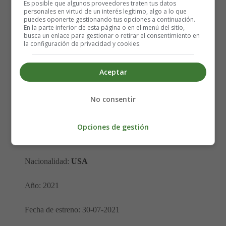
Es posible que algunos proveedores traten tus datos
personales en virtud de un interés legítimo, algo a lo que
puedes oponerte gestionando tus opciones a continuación.
En la parte inferior de esta página o en el menú del sitio,
busca un enlace para gestionar o retirar el consentimiento en
la configuración de privacidad y cookies.
Título original: Old
Aceptar
Dirección: M. Night Shyamalan
No consentir
Actores: Eliza Scanlen, Thomasin McKenzie, Rufus
Sewell, Gael Garcia Bernal, Alex Wolff, Vicky Krieps,
Abbey Lee, Nikki Amuka-Bird, Ken Leung, Aaron
Opciones de gestión
Pierre, Embeth Davidtz, Emun Elliott
Nacionalidad:
USA
Año: 2021
Fecha de estreno: 30-07-2021