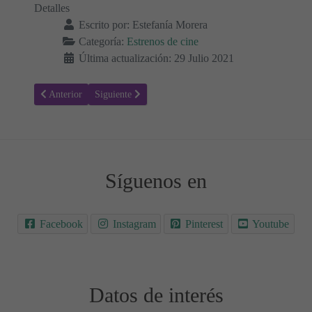
Detalles
Escrito por:
Estefanía Morera
Categoría:
Estrenos de cine
Última actualización: 29 Julio 2021
Artículo anterior: Jungle Cruise - Sinopsis y Trailer
Artículo siguiente: Space Jam: Nuevas leyendas - Sinop
Anterior
Siguiente
Síguenos en
Facebook
Instagram
Pinterest
Youtube
Datos de interés