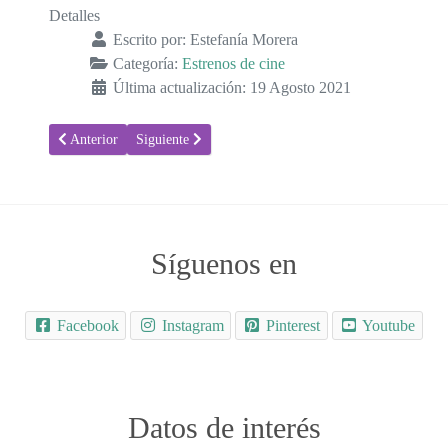
Detalles
Escrito por:
Estefanía Morera
Categoría:
Estrenos de cine
Última actualización: 19 Agosto 2021
Artículo anterior: El bebé jefazo: Negocios de familia - Sinopsis y T
Artículo siguiente: Jungle Cruise - Sinopsis y Trailer
Anterior
Siguiente
Síguenos en
Facebook
Instagram
Pinterest
Youtube
Datos de interés