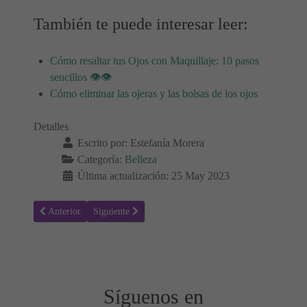
También te puede interesar leer:
Cómo resaltar tus Ojos con Maquillaje: 10 pasos
sencillos 👁👁
Cómo eliminar las ojeras y las bolsas de los ojos
Detalles
Escrito por:
Estefanía Morera
Categoría:
Belleza
Última actualización: 25 May 2023
Artículo anterior: Cómo y Cuándo Exfoliar tu Piel para una Aparien
Artículo siguiente: Cuello Perfecto: Rutina de cuidado 
Anterior
Siguiente
Síguenos en