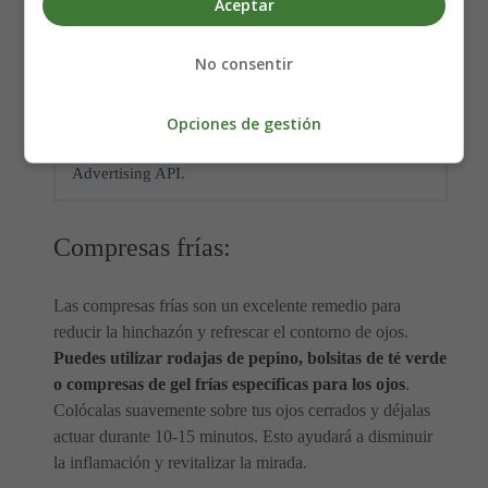
Aceptar
específicamente para el contorno de ojos, como
rodillos
de jade o cuarzo rosa, para potenciar los beneficios
No consentir
del masaje.
Opciones de gestión
Error: Your account does not currently meet the
eligibility requirements to access the Product
Advertising API.
Compresas frías:
Las compresas frías son un excelente remedio para
reducir la hinchazón y refrescar el contorno de ojos.
Puedes utilizar rodajas de pepino, bolsitas de té verde
o compresas de gel frías específicas para los ojos
.
Colócalas suavemente sobre tus ojos cerrados y déjalas
actuar durante 10-15 minutos. Esto ayudará a disminuir
la inflamación y revitalizar la mirada.