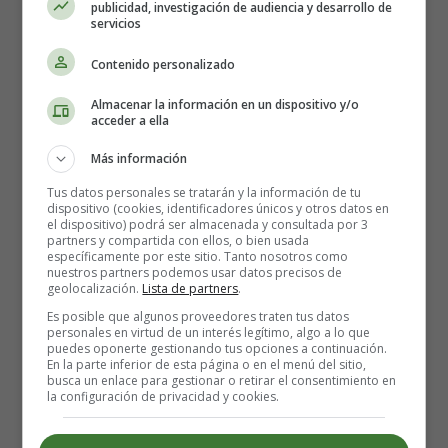
publicidad, investigación de audiencia y desarrollo de
El maquillaje de ojos, especialmente el delineador y la
servicios
máscara de pestañas, puede ser difícil de eliminar. Utilice
Contenido personalizado
un
desmaquillante suave y específico para los ojos
.
Empapa un algodón en el producto y colócalo sobre tus
Almacenar la información en un dispositivo y/o
párpados cerrados durante unos segundos para aflojar el
acceder a ella
maquillaje antes de retirarlo suavemente.
Evita frotar
Más información
enérgicamente, ya que esto puede causar irritación y
dañar la piel delicada.
Tus datos personales se tratarán y la información de tu
dispositivo (cookies, identificadores únicos y otros datos en
el dispositivo) podrá ser almacenada y consultada por 3
Masajes suaves:
partners y compartida con ellos, o bien usada
específicamente por este sitio. Tanto nosotros como
nuestros partners podemos usar datos precisos de
geolocalización.
Lista de partners
.
Realizar masajes suaves en el contorno de ojos puede
Es posible que algunos proveedores traten tus datos
mejorar la circulación sanguínea y ayudar a reducir la
personales en virtud de un interés legítimo, algo a lo que
hinchazón y las ojeras.
Utiliza la punta de los dedos
puedes oponerte gestionando tus opciones a continuación.
En la parte inferior de esta página o en el menú del sitio,
anulares y da pequeños toques desde el lagrimal
busca un enlace para gestionar o retirar el consentimiento en
hacia el exterior del ojo
. Repite este movimiento varias
la configuración de privacidad y cookies.
veces, impidiendo ejercer demasiada presión. Además,
puedes utilizar herramientas de masaje diseñadas