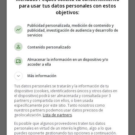
para usar tus datos personales con estos
no levanta cabeza, su hermana menor cambia de novio
objetivos:
cada noche, y la mayor, madre de un niño de tres años, se
ha vuelto a enamorar de un antiguo amor. Por si fuera
Publicidad personalizada, medición de contenido y
poco, tiene dos trabajos: en el quiosco de periódicos
publicidad, investigación de audiencia y desarrollo de
familiar por las mañanas y como agente inmobiliario por
servicios
las tardes. Además, su mejor amigo no puede decidirse
Contenido personalizado
entre dos chicas que van tras de él.
Almacenar la información en un dispositivo y/o
Pronto conocen a dos jóvenes españolas en Roma y se
acceder a ella
dan cuenta que la vida es demasiado corta para
Más información
desperdiciarla pensando en el pasado, así que deciden
pasárselo bien junto a las dos extranjeras. Cuando Nicco
Tus datos personales se tratarán y la información de tu
dispositivo (cookies, identificadores únicos y otros datos en
se da cuenta de que sus sentimientos son más fuertes que
el dispositivo) podrá ser almacenada y consultada por 3
una simple atracción física, su chica desaparece sin dejar
partners y compartida con ellos, o bien usada
específicamente por este sitio. Tanto nosotros como
rastro. ¿Qué debe hacer?
nuestros partners podemos usar datos precisos de
geolocalización.
Lista de partners
.
Así empieza Ese instante de felicidad:
Es posible que algunos proveedores traten tus datos
personales en virtud de un interés legítimo, algo a lo que
puedes oponerte gestionando tus opciones a continuación.