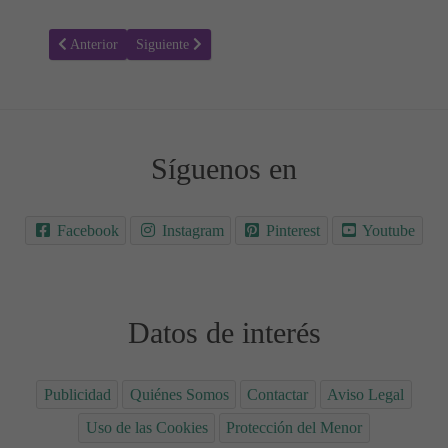
Artículo anterior: La Puerta del Cielo de Reyes Calderón
Artículo siguiente: El sonámbulo de Sebastian Fitzek - 
Anterior
Siguiente
Síguenos en
Facebook
Instagram
Pinterest
Youtube
Datos de interés
Publicidad
Quiénes Somos
Contactar
Aviso Legal
Uso de las Cookies
Protección del Menor