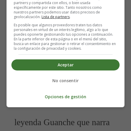
teóricamente, podría hacer lo mismo con cualquier otra
partners y compartida con ellos, o bien usada
específicamente por este sitio. Tanto nosotros como
lengua.
nuestros partners podemos usar datos precisos de
geolocalización.
Lista de partners
.
Detalles
Es posible que algunos proveedores traten tus datos
Escrito por:
Estefanía Morera
personales en virtud de un interés legítimo, algo a lo que
puedes oponerte gestionando tus opciones a continuación.
Categoría:
Vídeos sobre Canarias
En la parte inferior de esta página o en el menú del sitio,
Última actualización: 03 May 2012
busca un enlace para gestionar o retirar el consentimiento en
la configuración de privacidad y cookies.
Leer más: El silbo Gomero
Aceptar
No consentir
La Virgen de Candelaria -
Opciones de gestión
Leyenda Canaria
leyenda Guanche que narra