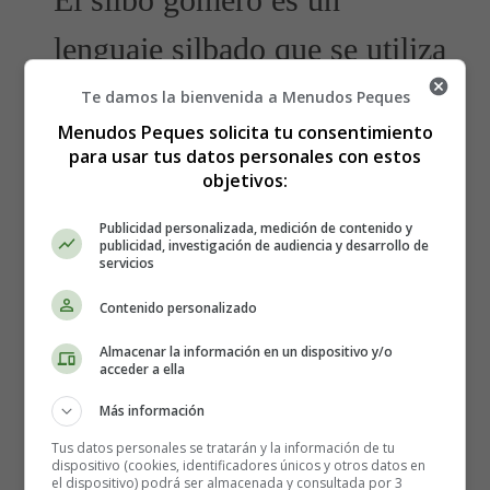
El silbo gomero es un
lenguaje silbado que se utiliza
desde tiempo inmemorial en
Te damos la bienvenida a Menudos Peques
Menudos Peques solicita tu consentimiento
la isla de La Gomera para
para usar tus datos personales con estos
objetivos:
comunicarse a grandes
Publicidad personalizada, medición de contenido y
distancias.
publicidad, investigación de audiencia y desarrollo de
servicios
Contenido personalizado
No se trata de una serie de códigos preestablecidos que
sirven para expresar contenidos limitados, sino de un
Almacenar la información en un dispositivo y/o
lenguaje articulado, reductor, no convencional, que
acceder a ella
permite intercambiar una gama ilimitada de mensajes al
Más información
reproducir mediante silbidos las características sonoras de
una lengua hablada. En la actualidad, reproduce el
Tus datos personales se tratarán y la información de tu
dispositivo (cookies, identificadores únicos y otros datos en
castellano hablado en las
Islas Canarias
pero,
el dispositivo) podrá ser almacenada y consultada por 3