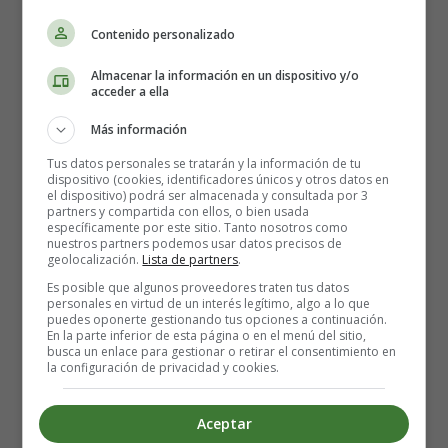
Contenido personalizado
Almacenar la información en un dispositivo y/o
acceder a ella
Más información
Tus datos personales se tratarán y la información de tu
Cómo hacer corazones de
dispositivo (cookies, identificadores únicos y otros datos en
el dispositivo) podrá ser almacenada y consultada por 3
partners y compartida con ellos, o bien usada
alcachofa en freidora de aire -
específicamente por este sitio. Tanto nosotros como
nuestros partners podemos usar datos precisos de
geolocalización.
Lista de partners
.
Recetas Caseras
Es posible que algunos proveedores traten tus datos
personales en virtud de un interés legítimo, algo a lo que
puedes oponerte gestionando tus opciones a continuación.
Los ingredientes que necesitas:
En la parte inferior de esta página o en el menú del sitio,
busca un enlace para gestionar o retirar el consentimiento en
la configuración de privacidad y cookies.
1 lata de corazones de alcachofa en agua
2 cucharaditas de queso parmesano rallado
Aceptar
¼ cucharadita de condimento italiano