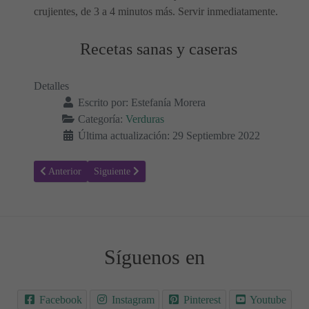
crujientes, de 3 a 4 minutos más. Servir inmediatamente.
Recetas sanas y caseras
Detalles
Escrito por:
Estefanía Morera
Categoría:
Verduras
Última actualización: 29 Septiembre 2022
Artículo anterior: Receta para hacer Coles de Bruselas asadas con pa
Artículo siguiente: Receta para hacer Alcachofas rellen
Anterior
Siguiente
Síguenos en
Facebook
Instagram
Pinterest
Youtube