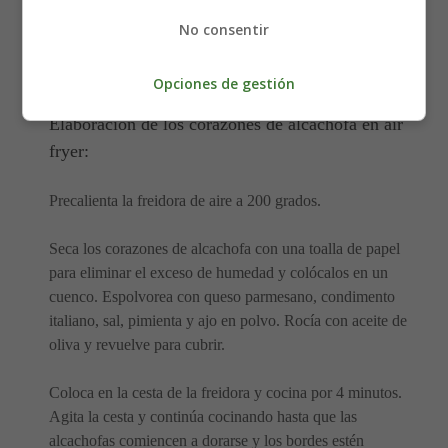
¼ cucharadita de sal rosa
⅛ cucharadita de pimienta negra
No consentir
⅛ cucharadita de ajo en polvo
1 cucharada de aceite de oliva
Opciones de gestión
Elaboración de los corazones de alcachofa en air
fryer:
Precalienta la freidora de aire a 200 grados.
Seca los corazones de alcachofa con una toalla de papel
para eliminar el exceso de humedad y colócalos en un
cuenco. Espolvorea con queso parmesano, condimento
italiano, sal, pimienta y ajo en polvo. Rocía con aceite de
oliva y revuelve para cubrir.
Coloca en la cesta de la freidora y cocina por 4 minutos.
Agita la cesta y continúa cocinando hasta que las
alcachofas comiencen a dorarse y los bordes estén