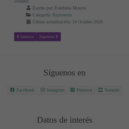
Detalles
Escrito por:
Estefanía Morera
Categoría:
Repostería
Última actualización: 14 Octubre 2020
Artículo anterior: Cheesecake con base de Brownie Keto - bajo en ca
Artículo siguiente: Volcán de chocolate keto - Pudín d
Anterior
Siguiente
Síguenos en
Facebook
Instagram
Pinterest
Youtube
Datos de interés