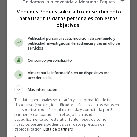
2 cucharadas de polvo de raíz de remolacha o
Te damos la bienvenida a Menudos Peques
colorante alimenticio rojo para un rojo más brillante
Menudos Peques solicita tu consentimiento
para usar tus datos personales con estos
Glaseado de queso crema:
objetivos:
114 gramos de queso crema ablandado, cortado en
Publicidad personalizada, medición de contenido y
publicidad, investigación de audiencia y desarrollo de
cubos)
servicios
2 cucharadas de mantequilla ablandada, cortada en
cubos
Contenido personalizado
1/2 taza de eritritol en polvo
Almacenar la información en un dispositivo y/o
1 cucharadita de extracto de vainilla
acceder a ella
1 cucharada de nata (o más si es necesario)
Más información
Nueces picadas (opcional)
Tus datos personales se tratarán y la información de tu
dispositivo (cookies, identificadores únicos y otros datos en
el dispositivo) podrá ser almacenada y consultada por 3
partners y compartida con ellos, o bien usada
específicamente por este sitio. Tanto nosotros como
nuestros partners podemos usar datos precisos de
geolocalización.
Lista de partners
.