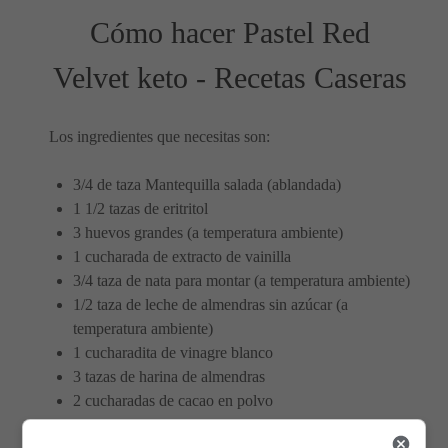
Cómo hacer Pastel Red
Velvet keto - Recetas Caseras
Los ingredientes que necesitas son:
3/4 de taza Mantequilla salada (ablandada)
1 1/2 tazas de eritritol
3 huevos grandes (a temperatura ambiente)
1 cucharada de extracto de vainilla
3/4 taza de nata para montar (a temperatura ambiente)
1/2 taza de leche de almendras sin azúcar (a
temperatura ambiente)
1 cucharadita de vinagre blanco
3 tazas de harina de almendras
2 cucharadas de cacao en polvo
2 cucharaditas de bicarbonato de sodio