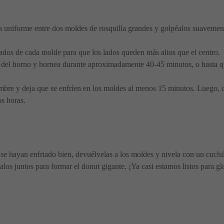
a uniforme entre dos moldes de rosquilla grandes y golpéalos suavement
lados de cada molde para que los lados queden más altos que el centro.
or del horno y hornea durante aproximadamente 40-45 minutos, o hasta q
lambre y deja que se enfríen en los moldes al menos 15 minutos. Luego, 
s horas.
e hayan enfriado bien, devuélvelas a los moldes y nivela con un cuchil
alos juntos para formar el donut gigante. ¡Ya casi estamos listos para gl