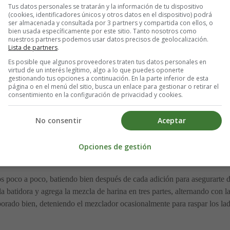
Tus datos personales se tratarán y la información de tu dispositivo
(cookies, identificadores únicos y otros datos en el dispositivo) podrá
ser almacenada y consultada por 3 partners y compartida con ellos, o
bien usada específicamente por este sitio. Tanto nosotros como
nuestros partners podemos usar datos precisos de geolocalización.
Lista de partners
.
ra asegurar que tu pastel se hornee de manera uniforme.
Es posible que algunos proveedores traten tus datos personales en
virtud de un interés legítimo, algo a lo que puedes oponerte
gestionando tus opciones a continuación. En la parte inferior de esta
página o en el menú del sitio, busca un enlace para gestionar o retirar el
consentimiento en la configuración de privacidad y cookies.
apel encerado, tamiza la harina, la levadura y la sal. Este paso es impor
 la leche y el extracto de vainilla. Reserva esta mezcla para más adela
No consentir
Aceptar
ra eléctrica equipada con el batidor plano, bate la mantequilla a veloc
Opciones de gestión
tinúa batiendo hasta que la mezcla esté suave y esponjosa, lo cual tom
os poco a poco, batiendo bien después de cada adición para asegurarte 
la batidora y agrega la mezcla de harina en tres partes, alternando co
porado bien, deteniendo el mezclador ocasionalmente para raspar los lad