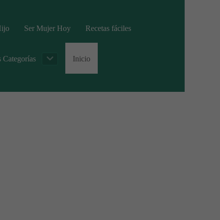
ijo
Ser Mujer Hoy
Recetas fáciles
s Categorías
Inicio