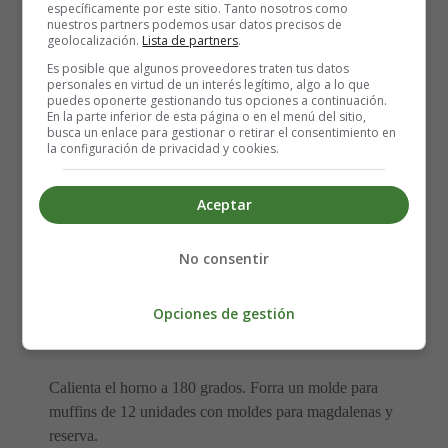
específicamente por este sitio. Tanto nosotros como
nuestros partners podemos usar datos precisos de
geolocalización.
Lista de partners
.
Es posible que algunos proveedores traten tus datos
personales en virtud de un interés legítimo, algo a lo que
puedes oponerte gestionando tus opciones a continuación.
En la parte inferior de esta página o en el menú del sitio,
busca un enlace para gestionar o retirar el consentimiento en
la configuración de privacidad y cookies.
Aceptar
No consentir
Elaboración de los Cupcakes de Pastel de
Calabaza:
Opciones de gestión
Para hacer los cupcakes
Calienta el horno a 180 grados. Forra un molde para
muffins de 12 unidades con moldes para magdalenas y
reserva.