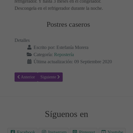
refrigerador. Y hasta 3 meses en el congelador.
Descongela en el refrigerador durante la noche.
Postres caseros
Detalles
Escrito por:
Estefanía Morera
Categoría:
Repostería
Última actualización: 09 Septiembre 2020
Artículo anterior: Salsa de caramelo salado sin azúcar
Artículo siguiente: Receta para hacer Muffins de aránd
Anterior
Siguiente
Síguenos en
Facebook
Instagram
Pinterest
Youtube