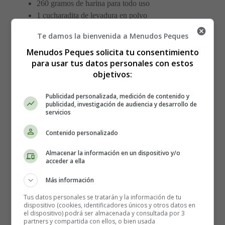
260 gramos de harina para todo uso
1 cucharadita de levadura en polvo
1 cucharadita de bicarbonato de sodio
Te damos la bienvenida a Menudos Peques
1/2 cucharadita de sal
Menudos Peques solicita tu consentimiento
1 cucharadita de canela en polvo
para usar tus datos personales con estos
1/2 cucharadita de jengibre molido
objetivos:
1/2 cucharadita de nuez moscada molida
1/4 de cucharadita de clavo molido
Publicidad personalizada, medición de contenido y
120 ml de leche
publicidad, investigación de audiencia y desarrollo de
servicios
Para el glaseado
Contenido personalizado
2 tazas de nata montada
Almacenar la información en un dispositivo y/o
3 cucharadas de azúcar glass
acceder a ella
1 cucharadita Piping Gel – (gel comestible,
Más información
transparente y de aspecto gelatinoso) Opcional
1 cucharadita de extracto de vainilla
Tus datos personales se tratarán y la información de tu
dispositivo (cookies, identificadores únicos y otros datos en
el dispositivo) podrá ser almacenada y consultada por 3
partners y compartida con ellos, o bien usada