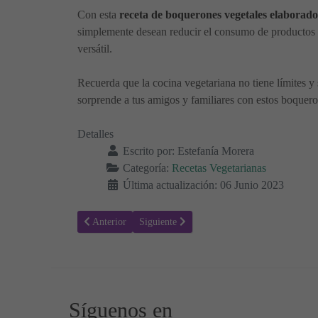
Con esta
receta de boquerones vegetales elaborado
simplemente desean reducir el consumo de productos de
versátil.
Recuerda que la cocina vegetariana no tiene límites y 
sorprende a tus amigos y familiares con estos boquero
Detalles
Escrito por:
Estefanía Morera
Categoría:
Recetas Vegetarianas
Última actualización: 06 Junio 2023
Artículo anterior: Tarta de Zanahorias Vegetariana: Receta
Artículo siguiente: Sobrasada Vegetal: Desc
Anterior
Siguiente
Síguenos en