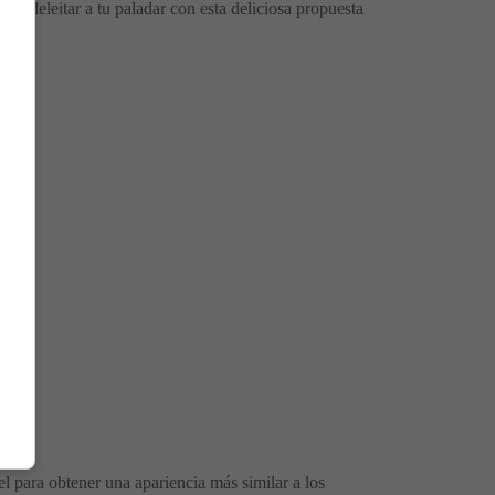
para deleitar a tu paladar con esta deliciosa propuesta
l para obtener una apariencia más similar a los