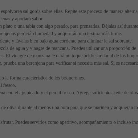
espolvorea sal gorda sobre ellas. Repite este proceso de manera alterna
jenas y aportará sabor.
 plato o una tabla con algo pesado, para prensarlas. Déjalas así duran
erenjenas perderán humedad y adquirirán una textura más firme.
piente y lávalas bien bajo agua corriente para eliminar la sal sobrante.
zcla de agua y vinagre de manzana. Puedes utilizar una proporción de 1
as. El vinagre de manzana le dará un toque ácido similar al de los boque
, prueba una berenjena para verificar si necesita más sal. Si es necesar
do la forma característica de los boquerones.
l fresco.
ena con el ajo picado y el perejil fresco. Agrega suficiente aceite de oli
e de oliva durante al menos una hora para que se marinen y adquieran to
isfrutar. Puedes servirlos como aperitivo, acompañamiento o incluso inco