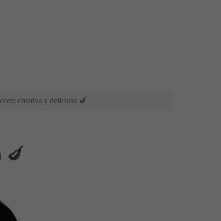
eta creativa y deliciosa 🍆
a 🍆