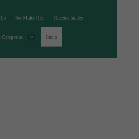
ijo
Ser Mujer Hoy
Recetas fáciles
s Categorías
Inicio