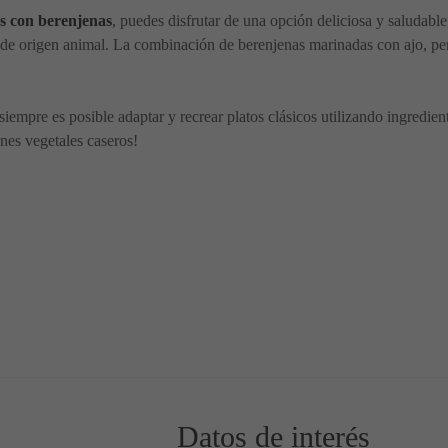
s con berenjenas
, puedes disfrutar de una opción deliciosa y saludable
 origen animal. La combinación de berenjenas marinadas con ajo, pereji
siempre es posible adaptar y recrear platos clásicos utilizando ingredie
nes vegetales caseros!
 Paso a Paso
ubre una Alternativa Vegana Llena de Sabor
Datos de interés