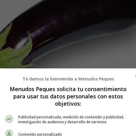
Te damos la bienvenida a Menudos Peques
Menudos Peques solicita tu consentimiento
para usar tus datos personales con estos
objetivos:
ales para disfrutar sin pescado!
Publicidad personalizada, medición de contenido y publicidad,
investigación de audiencia y desarrollo de servicios
orprendiéndonos con alternativas creativas y sabrosas para aquellos que
efieres optar por opciones vegetales, estás de enhorabuena. En este art
Contenido personalizado