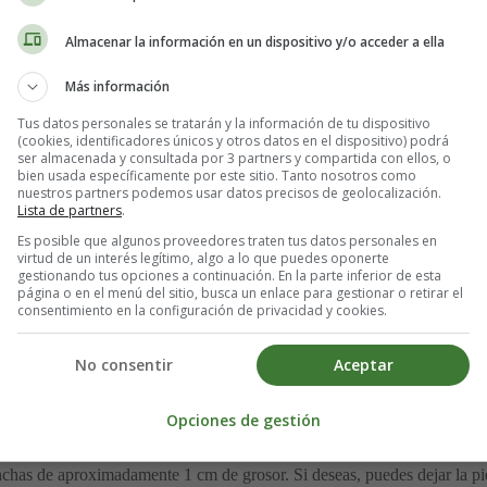
or su sabor y textura similar a los boquerones tradicionales. ¡Prepárate 
Almacenar la información en un dispositivo y/o acceder a ella
Más información
les:
Tus datos personales se tratarán y la información de tu dispositivo
(cookies, identificadores únicos y otros datos en el dispositivo) podrá
ser almacenada y consultada por 3 partners y compartida con ellos, o
bien usada específicamente por este sitio. Tanto nosotros como
nuestros partners podemos usar datos precisos de geolocalización.
Lista de partners
.
Es posible que algunos proveedores traten tus datos personales en
virtud de un interés legítimo, algo a lo que puedes oponerte
gestionando tus opciones a continuación. En la parte inferior de esta
página o en el menú del sitio, busca un enlace para gestionar o retirar el
consentimiento en la configuración de privacidad y cookies.
No consentir
Aceptar
Opciones de gestión
chas de aproximadamente 1 cm de grosor. Si deseas, puedes dejar la pie