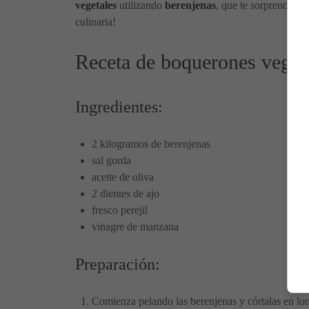
vegetales
utilizando
berenjenas
, que te sorprenderá p
culinaria!
Receta de boquerones vegeta
Ingredientes:
2 kilogramos de berenjenas
sal gorda
aceite de oliva
2 dientes de ajo
fresco perejil
vinagre de manzana
Preparación:
Comienza pelando las berenjenas y córtalas en lon