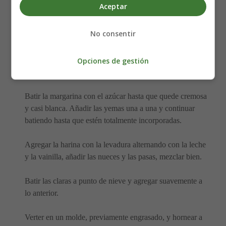
Aceptar
1 cucharadita de esencia de vainilla
½ taza de leche de soja
No consentir
1 taza de nueces picadas
1 taza de pasas
Opciones de gestión
Preparación del Bizcocho de pasas y nueces:
Batir la margarina con el azúcar hasta que quede cremosa
y casi blanca. Añadir las yemas una a una y continuar
batiendo hasta que estén totalmente incorporadas.
Agregar la harina con la levadura alternando con la leche
y la vainilla, añadir las nueces y las pasas, mezclar bien.
Batir las claras a punto de nieve y agregar suavemente a
lo anterior.
Verter en un molde, previamente engrasado, y hornear a