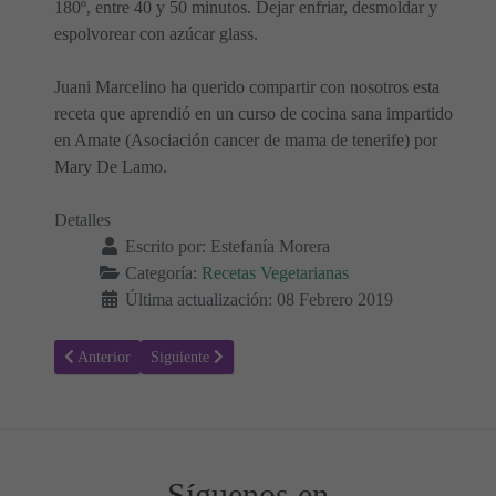
180º, entre 40 y 50 minutos. Dejar enfriar, desmoldar y
espolvorear con azúcar glass.
Juani Marcelino ha querido compartir con nosotros esta
receta que aprendió en un curso de cocina sana impartido
en Amate (Asociación cancer de mama de tenerife) por
Mary De Lamo.
Detalles
Escrito por:
Estefanía Morera
Categoría:
Recetas Vegetarianas
Última actualización: 08 Febrero 2019
Artículo anterior: Buddha Bowl con batatas asadas, garbanzos y acel
Artículo siguiente: Receta para hacer Chips de col riza
Anterior
Siguiente
Síguenos en