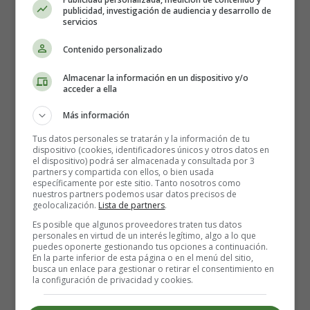
publicidad, investigación de audiencia y desarrollo de
servicios
Contenido personalizado
Almacenar la información en un dispositivo y/o
acceder a ella
Más información
Tus datos personales se tratarán y la información de tu
Cómo hacer Bizcocho de pasas y
dispositivo (cookies, identificadores únicos y otros datos en
el dispositivo) podrá ser almacenada y consultada por 3
nueces
partners y compartida con ellos, o bien usada
específicamente por este sitio. Tanto nosotros como
nuestros partners podemos usar datos precisos de
geolocalización.
Lista de partners
.
Los ingredientes que necesitas son:
Es posible que algunos proveedores traten tus datos
personales en virtud de un interés legítimo, algo a lo que
250 gramos de margarina
puedes oponerte gestionando tus opciones a continuación.
3 tazas de azúcar glass
En la parte inferior de esta página o en el menú del sitio,
busca un enlace para gestionar o retirar el consentimiento en
6 huevos
la configuración de privacidad y cookies.
4 tazas de harina
4 cucharaditas de levadura en polvo