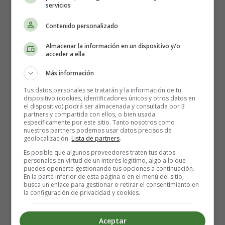
servicios
3 o 4 cucharadas de queso de untar y 3 o 4
cucharadas de queso rallado: El queso de untar le
Contenido personalizado
dará una textura cremosa a las tartaletas, mientras que
Almacenar la información en un dispositivo y/o
el queso rallado añadirá un sabor deliciosamente
acceder a ella
gratinado. Puedes elegir el queso que más te guste,
como el queso cheddar, el queso mozzarella o el
Más información
queso parmesano.
Tus datos personales se tratarán y la información de tu
150 ml de leche: La leche se utiliza para mezclar los
dispositivo (cookies, identificadores únicos y otros datos en
el dispositivo) podrá ser almacenada y consultada por 3
ingredientes y obtener una preparación homogénea.
partners y compartida con ellos, o bien usada
Puedes utilizar leche entera o leche desnatada, según
específicamente por este sitio. Tanto nosotros como
nuestros partners podemos usar datos precisos de
tus preferencias.
geolocalización.
Lista de partners
.
Sal: Añade sal al gusto para realzar el sabor de los
Es posible que algunos proveedores traten tus datos
ingredientes. Recuerda que el queso ya aporta cierta
personales en virtud de un interés legítimo, algo a lo que
puedes oponerte gestionando tus opciones a continuación.
salinidad, así que ten cuidado de no excederte.
En la parte inferior de esta página o en el menú del sitio,
busca un enlace para gestionar o retirar el consentimiento en
la configuración de privacidad y cookies.
Preparación paso a paso:
Aceptar