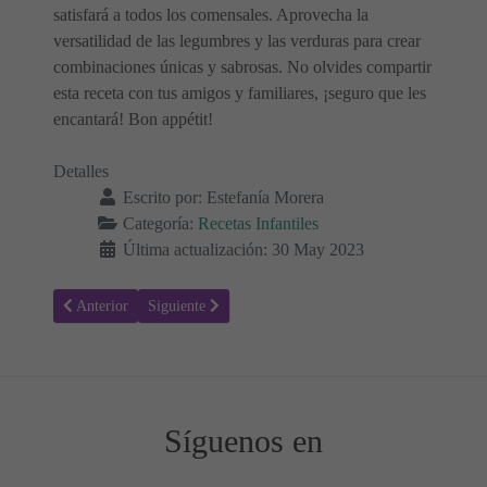
satisfará a todos los comensales. Aprovecha la
versatilidad de las legumbres y las verduras para crear
combinaciones únicas y sabrosas. No olvides compartir
esta receta con tus amigos y familiares, ¡seguro que les
encantará! Bon appétit!
Detalles
Escrito por:
Estefanía Morera
Categoría:
Recetas Infantiles
Última actualización: 30 May 2023
Artículo anterior: Arroz con Verduras: Una Opción Nutritiva y Delic
Artículo siguiente: Tortitas de Garbanzos y Judías: Rec
Anterior
Siguiente
Síguenos en