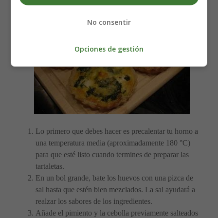
No consentir
Opciones de gestión
Lo primero que debes hacer es precalentar tu horno a
una temperatura media (aproximadamente 180 °C)
para que esté listo cuando termines de preparar las
tartaletas.
En un bol grande, bate los huevos con una pizca de
sal hasta que estén bien mezclados. La sal ayudará a
realzar los sabores de los ingredientes.
Añade el pimiento y la cebolla previamente salteados